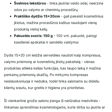
Švelnios tekstūros
- tinka jautriai veido odai, neerzina
odos po valymo ar cheminių procedūrų
Praktiško dydžio 15×20cm
- gali pakeisti kosmetinius
įklotus, mažina procedūros kaštus naudojant vieną
produktą vietoj kelių
Pakuotės svoris: 150 g
- 100 vnt. pakuotė, patogi
kasdienei apskaitai ir sandėlio valdymui
Dydis 15×20 cm leidžia servetėles naudoti kaip kompresus,
valymo priemonę ar kosmetinių įklotų pakaitalą - vienas
produktas atlieka kelias funkcijas, kas taupo laiką ir mažina
perkamų priemonių skaičių. Po mirkymo kompresas
nesisluoksniuoja ir nedulka, todėl tinka salonams su dideliu
klientų srautu, kur greitis ir higiena yra prioritetas.
Ši vienkartinė grožio salono įranga iš natūralios medvilnės -
tinkamas sprendimas kosmetologams, kurie dirba su jautria ar