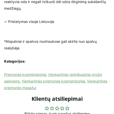
reaktyvia oda ir negali rizikuoti dėl odos dirginimą sukeliančių
medžiagų.
✓ Pristatymas visoje Lietuvoje
*Atspalviai ir spalvos nuotraukose gali skirtis nuo spalvų
realybėje.
Kategorijos:
Priemonės kosmetologijai
,
Vienkartiniai rankšluosčiai grožio
salonams
,
Vienkartinės priemonės kosmetologijai
,
Vienkartinės
priemonės masažui
Klientų atsiliepimai
Būkite pirmas, kuris parašys atsiliepimą