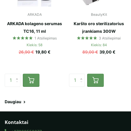
ARKADA
BeautyKit
ARKADA kolageno serumas
Karšto oro sterilizatorius
TC16, 11 ml
įrankiams 300W
1
Atsiliepimas
3
Atsiliepimai
Kiekis: 58
Kiekis: 84
26,90 €
19,80 €
89,00 €
39,00 €
Daugiau
Kontaktai