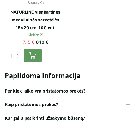
BeautyKit
NATURLINE vienkartinės
medvilninės servetėlės
15×20 cm, 100 vnt.
Kiekis: 21
7,15 €
6,10 €
Papildoma informacija
Per kiek laiko yra pristatomos prekės?
Kaip pristatomos prekės?
Kur galiu patikrinti užsakymo būseną?