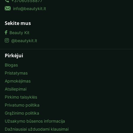
+37060558877
info@beautykit.lt
Sekite mus
Beauty Kit
@beautykit.lt
Pirkėjui
Blogas
Pristatymas
Apmokėjimas
Atsiliepimai
Pirkimo taisyklės
Privatumo politika
Grąžinimo politika
Užsakymo būsenos informacija
Dažniausiai užduodami klausimai