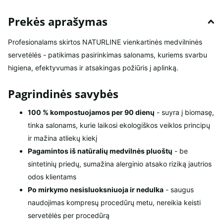
Prekės aprašymas
Profesionalams skirtos NATURLINE vienkartinės medvilninės
servetėlės - patikimas pasirinkimas salonams, kuriems svarbu
higiena, efektyvumas ir atsakingas požiūris į aplinką.
Pagrindinės savybės
100 % kompostuojamos per 90 dienų
- suyra į biomasę,
tinka salonams, kurie laikosi ekologiškos veiklos principų
ir mažina atliekų kiekį
Pagamintos iš natūralių medvilnės pluoštų
- be
sintetinių priedų, sumažina alerginio atsako riziką jautrios
odos klientams
Po mirkymo nesisluoksniuoja ir nedulka
- saugus
naudojimas kompresų procedūrų metu, nereikia keisti
servetėlės per procedūrą