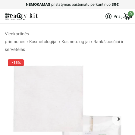
NEMOKAMAS
pristatymas paštomatu perkant nuo
39€
0
Prisijungti
Vienkartinės
priemonės
›
Kosmetologijai
›
Kosmetologijai
›
Rankšluosčiai ir
servetėlės
-15%