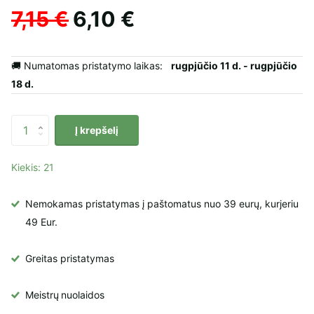
7,15 €
6,10 €
🚚 Numatomas pristatymo laikas:
rugpjūčio 11 d. - rugpjūčio
18 d.
Į krepšelį
Kiekis: 21
Nemokamas pristatymas į paštomatus nuo 39 eurų, kurjeriu
49 Eur.
Greitas pristatymas
Meistrų
nuolaidos