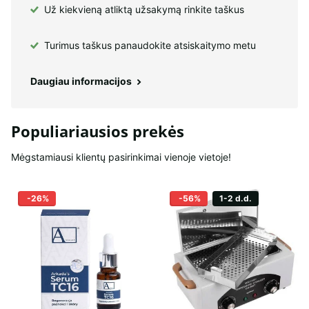
Už kiekvieną atliktą užsakymą rinkite taškus
Turimus taškus panaudokite atsiskaitymo metu
Daugiau informacijos
Populiariausios prekės
Mėgstamiausi klientų pasirinkimai vienoje vietoje!
-26%
-56%
1-2 d.d.