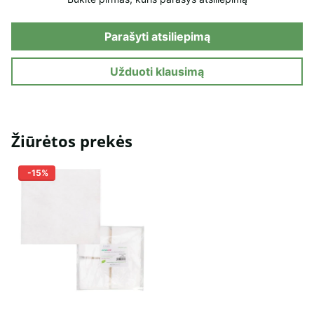
Parašyti atsiliepimą
Užduoti klausimą
Žiūrėtos prekės
-15%