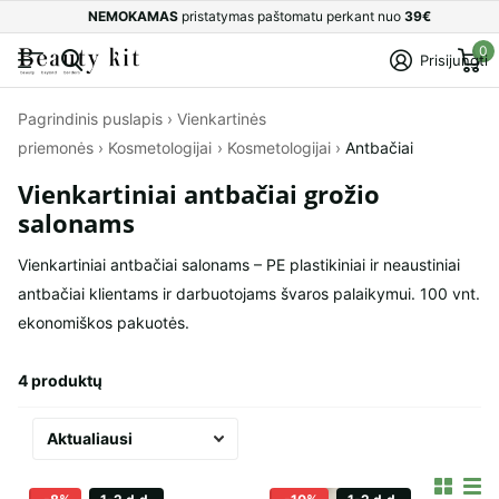
NEMOKAMAS
pristatymas paštomatu perkant nuo
39€
0
Prisijungti
Pagrindinis puslapis
›
Vienkartinės
priemonės
›
Kosmetologijai
›
Kosmetologijai
›
Antbačiai
Vienkartiniai antbačiai grožio
salonams
Vienkartiniai antbačiai salonams – PE plastikiniai ir neaustiniai
antbačiai klientams ir darbuotojams švaros palaikymui. 100 vnt.
ekonomiškos pakuotės.
4 produktų