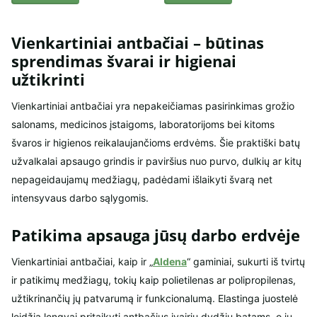
Vienkartiniai antbačiai – būtinas
sprendimas švarai ir higienai
užtikrinti
Vienkartiniai antbačiai yra nepakeičiamas pasirinkimas grožio
salonams, medicinos įstaigoms, laboratorijoms bei kitoms
švaros ir higienos reikalaujančioms erdvėms. Šie praktiški batų
užvalkalai apsaugo grindis ir paviršius nuo purvo, dulkių ar kitų
nepageidaujamų medžiagų, padėdami išlaikyti švarą net
intensyvaus darbo sąlygomis.
Patikima apsauga jūsų darbo erdvėje
Vienkartiniai antbačiai, kaip ir „
Aldena
“ gaminiai, sukurti iš tvirtų
ir patikimų medžiagų, tokių kaip polietilenas ar polipropilenas,
užtikrinančių jų patvarumą ir funkcionalumą. Elastinga juostelė
leidžia lengvai pritaikyti antbačius įvairių dydžių batams, o jų