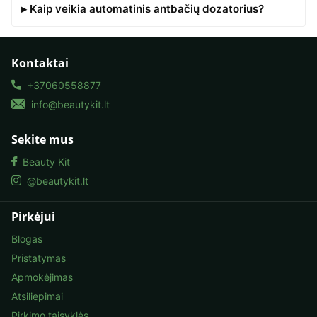
▸ Kaip veikia automatinis antbačių dozatorius?
Kontaktai
+37060558877
info@beautykit.lt
Sekite mus
Beauty Kit
@beautykit.lt
Pirkėjui
Blogas
Pristatymas
Apmokėjimas
Atsiliepimai
Pirkimo taisyklės