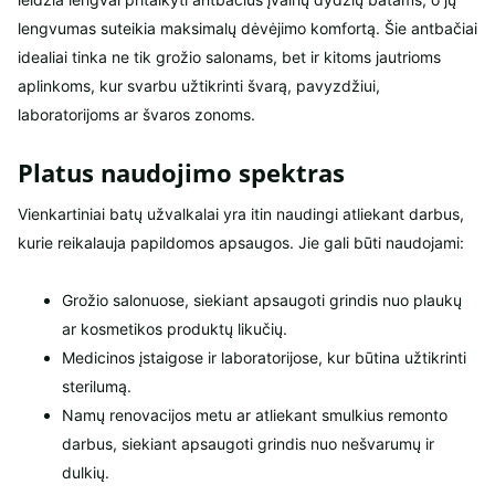
lengvumas suteikia maksimalų dėvėjimo komfortą. Šie antbačiai
idealiai tinka ne tik grožio salonams, bet ir kitoms jautrioms
aplinkoms, kur svarbu užtikrinti švarą, pavyzdžiui,
laboratorijoms ar švaros zonoms.
Platus naudojimo spektras
Vienkartiniai batų užvalkalai yra itin naudingi atliekant darbus,
kurie reikalauja papildomos apsaugos. Jie gali būti naudojami:
Grožio salonuose, siekiant apsaugoti grindis nuo plaukų
ar kosmetikos produktų likučių.
Medicinos įstaigose ir laboratorijose, kur būtina užtikrinti
sterilumą.
Namų renovacijos metu ar atliekant smulkius remonto
darbus, siekiant apsaugoti grindis nuo nešvarumų ir
dulkių.