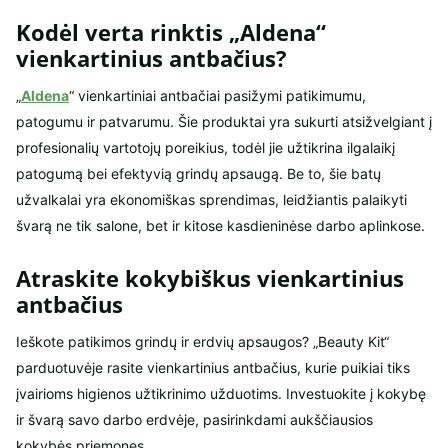
Kodėl verta rinktis „Aldena“
vienkartinius antbačius?
„
Aldena
“ vienkartiniai antbačiai pasižymi patikimumu,
patogumu ir patvarumu. Šie produktai yra sukurti atsižvelgiant į
profesionalių vartotojų poreikius, todėl jie užtikrina ilgalaikį
patogumą bei efektyvią grindų apsaugą. Be to, šie batų
užvalkalai yra ekonomiškas sprendimas, leidžiantis palaikyti
švarą ne tik salone, bet ir kitose kasdieninėse darbo aplinkose.
Atraskite kokybiškus vienkartinius
antbačius
Ieškote patikimos grindų ir erdvių apsaugos? „Beauty Kit“
parduotuvėje rasite vienkartinius antbačius, kurie puikiai tiks
įvairioms higienos užtikrinimo užduotims. Investuokite į kokybę
ir švarą savo darbo erdvėje, pasirinkdami aukščiausios
kokybės priemones.