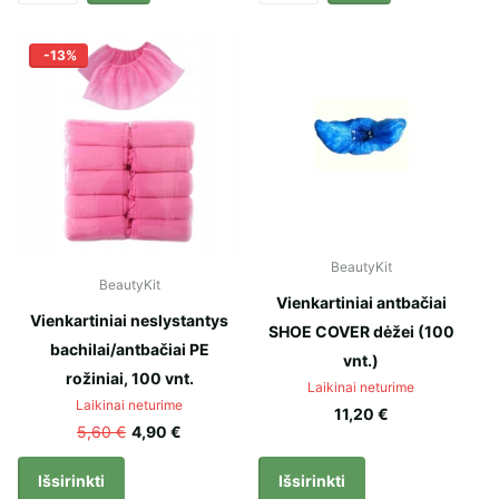
-13%
BeautyKit
BeautyKit
Vienkartiniai antbačiai
Vienkartiniai neslystantys
SHOE COVER dėžei (100
bachilai/antbačiai PE
vnt.)
rožiniai, 100 vnt.
Laikinai neturime
Laikinai neturime
11,20 €
5,60 €
4,90 €
Išsirinkti
Išsirinkti