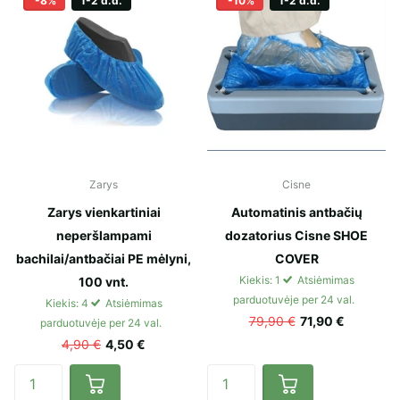
-8%
1-2 d.d.
-10%
1-2 d.d.
Zarys
Cisne
Zarys vienkartiniai
Automatinis antbačių
neperšlampami
dozatorius Cisne SHOE
bachilai/antbačiai PE mėlyni,
COVER
Kiekis: 1
Atsiėmimas
100 vnt.
parduotuvėje per 24 val.
Kiekis: 4
Atsiėmimas
79,90 €
71,90 €
parduotuvėje per 24 val.
4,90 €
4,50 €