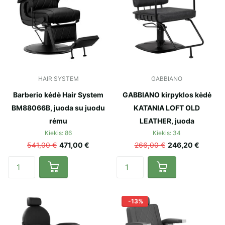
HAIR SYSTEM
GABBIANO
Barberio kėdė Hair System
GABBIANO kirpyklos kėdė
BM88066B, juoda su juodu
KATANIA LOFT OLD
rėmu
LEATHER, juoda
Kiekis: 86
Kiekis: 34
541,00 €
471,00 €
266,00 €
246,20 €
-13%