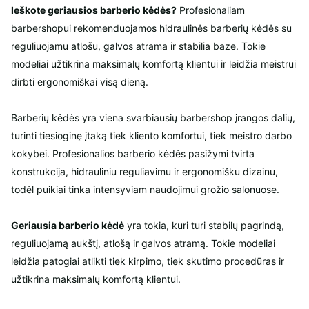
Ieškote geriausios barberio kėdės?
Profesionaliam
barbershopui rekomenduojamos hidraulinės barberių kėdės su
reguliuojamu atlošu, galvos atrama ir stabilia baze. Tokie
modeliai užtikrina maksimalų komfortą klientui ir leidžia meistrui
dirbti ergonomiškai visą dieną.
Barberių kėdės yra viena svarbiausių barbershop įrangos dalių,
turinti tiesioginę įtaką tiek kliento komfortui, tiek meistro darbo
kokybei. Profesionalios barberio kėdės pasižymi tvirta
konstrukcija, hidrauliniu reguliavimu ir ergonomišku dizainu,
todėl puikiai tinka intensyviam naudojimui grožio salonuose.
Geriausia barberio kėdė
yra tokia, kuri turi stabilų pagrindą,
reguliuojamą aukštį, atlošą ir galvos atramą. Tokie modeliai
leidžia patogiai atlikti tiek kirpimo, tiek skutimo procedūras ir
užtikrina maksimalų komfortą klientui.