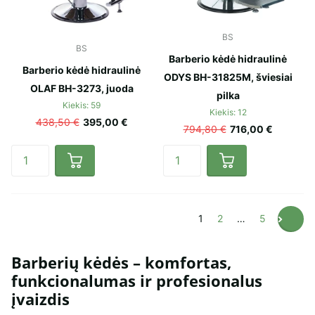
BS
BS
Barberio kėdė hidraulinė
Barberio kėdė hidraulinė
ODYS BH-31825M, šviesiai
OLAF BH-3273, juoda
pilka
Kiekis: 59
Kiekis: 12
438,50 €
395,00 €
794,80 €
716,00 €
1
2
…
5
Barberių kėdės – komfortas,
funkcionalumas ir profesionalus
įvaizdis