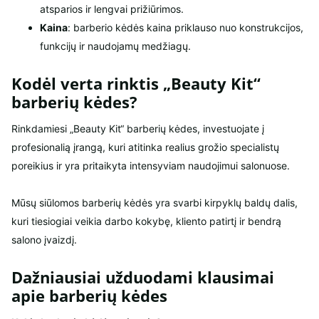
atsparios ir lengvai prižiūrimos.
Kaina
: barberio kėdės kaina priklauso nuo konstrukcijos,
funkcijų ir naudojamų medžiagų.
Kodėl verta rinktis „Beauty Kit“
barberių kėdes?
Rinkdamiesi „Beauty Kit“ barberių kėdes, investuojate į
profesionalią įrangą, kuri atitinka realius grožio specialistų
poreikius ir yra pritaikyta intensyviam naudojimui salonuose.
Mūsų siūlomos barberių kėdės yra svarbi kirpyklų baldų dalis,
kuri tiesiogiai veikia darbo kokybę, kliento patirtį ir bendrą
salono įvaizdį.
Dažniausiai užduodami klausimai
apie barberių kėdes