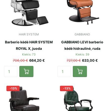
HAIR SYSTEM
GABBIANO
Barberio kėdė HAIR SYSTEM
GABBIANO LEVI barberio
ROYAL X, juoda
kėdė hidraulinė, ruda
Kiekis: 73
Kiekis: 39
706,00 €
664,20 €
727,00 €
633,00 €
-13%
-13%