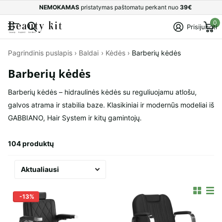
NEMOKAMAS
pristatymas paštomatu perkant nuo
39€
0
Prisijungti
Pagrindinis puslapis
›
Baldai
›
Kėdės
›
Barberių kėdės
Barberių kėdės
Barberių kėdės – hidraulinės kėdės su reguliuojamu atlošu,
galvos atrama ir stabilia baze. Klasikiniai ir modernūs modeliai iš
GABBIANO, Hair System ir kitų gamintojų.
104 produktų
-13%