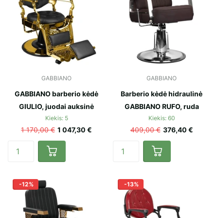
GABBIANO
GABBIANO
GABBIANO barberio kėdė
Barberio kėdė hidraulinė
GIULIO, juodai auksinė
GABBIANO RUFO, ruda
Kiekis: 5
Kiekis: 60
1 170,00 €
1 047,30 €
409,00 €
376,40 €
-12%
-13%