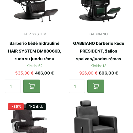
HAIR SYSTEM
GABBIANO
Barberio kėdė hidraulinė
GABBIANO barberio kėdė
HAIR SYSTEM BM88066B,
PRESIDENT, žalios
ruda su juodu rėmu
spalvos/juodas rėmas
Kiekis: 62
Kiekis: 13
535,00 €
466,00 €
926,00 €
806,00 €
-35%
1-2 d.d.