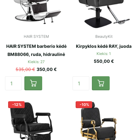
HAIR SYSTEM
BeautyKit
HAIR SYSTEM barberio kėdė
Kirpyklos kėdė RAY, juoda
Kiekis: 1
BM88066, ruda, hidraulinė
550,00 €
Kiekis: 27
535,00 €
350,00 €
-12%
-10%