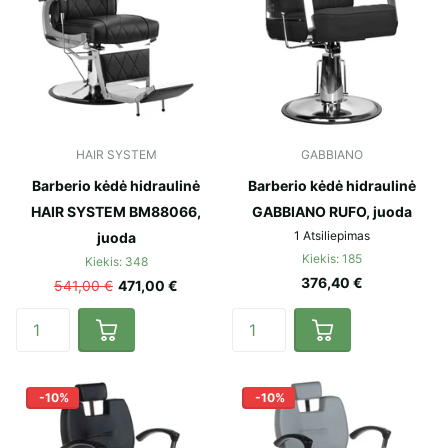
HAIR SYSTEM
GABBIANO
Barberio kėdė hidraulinė
Barberio kėdė hidraulinė
HAIR SYSTEM BM88066,
GABBIANO RUFO, juoda
1
Atsiliepimas
juoda
Kiekis: 185
Kiekis: 348
376,40 €
541,00 €
471,00 €
-10%
-10%