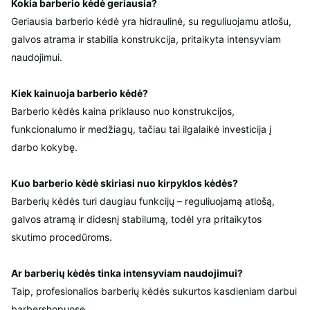
Kokia barberio kėdė geriausia?
Geriausia barberio kėdė yra hidraulinė, su reguliuojamu atlošu,
galvos atrama ir stabilia konstrukcija, pritaikyta intensyviam
naudojimui.
Kiek kainuoja barberio kėdė?
Barberio kėdės kaina priklauso nuo konstrukcijos,
funkcionalumo ir medžiagų, tačiau tai ilgalaikė investicija į
darbo kokybę.
Kuo barberio kėdė skiriasi nuo kirpyklos kėdės?
Barberių kėdės turi daugiau funkcijų – reguliuojamą atlošą,
galvos atramą ir didesnį stabilumą, todėl yra pritaikytos
skutimo procedūroms.
Ar barberių kėdės tinka intensyviam naudojimui?
Taip, profesionalios barberių kėdės sukurtos kasdieniam darbui
barbershopuose.