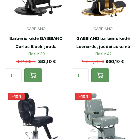
GABBIANO
GABBIANO
Barberio kėdė GABBIANO
GABBIANO barberio kėdė
Carlos Black, juoda
Leonardo, juodai auksinė
Kiekis: 39
Kiekis: 42
664,00 €
583,10 €
1 074,00 €
966,10 €
-10%
-10%