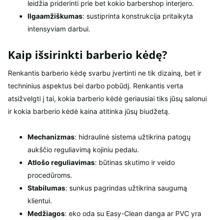
leidžia priderinti prie bet kokio barbershop interjero.
Ilgaamžiškumas
: sustiprinta konstrukcija pritaikyta
intensyviam darbui.
Kaip išsirinkti barberio kėdę?
Renkantis barberio kėdę svarbu įvertinti ne tik dizainą, bet ir
techninius aspektus bei darbo pobūdį. Renkantis verta
atsižvelgti į tai, kokia barberio kėdė geriausiai tiks jūsų salonui
ir kokia barberio kėdė kaina atitinka jūsų biudžetą.
Mechanizmas
: hidraulinė sistema užtikrina patogų
aukščio reguliavimą kojiniu pedalu.
Atlošo reguliavimas
: būtinas skutimo ir veido
procedūroms.
Stabilumas
: sunkus pagrindas užtikrina saugumą
klientui.
Medžiagos
: eko oda su Easy-Clean danga ar PVC yra