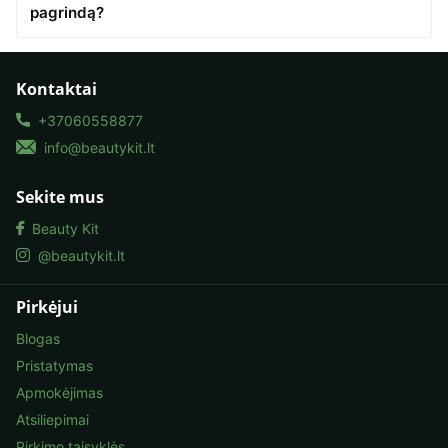
pagrindą?
Kontaktai
+37060558877
info@beautykit.lt
Sekite mus
Beauty Kit
@beautykit.lt
Pirkėjui
Blogas
Pristatymas
Apmokėjimas
Atsiliepimai
Pirkimo taisyklės