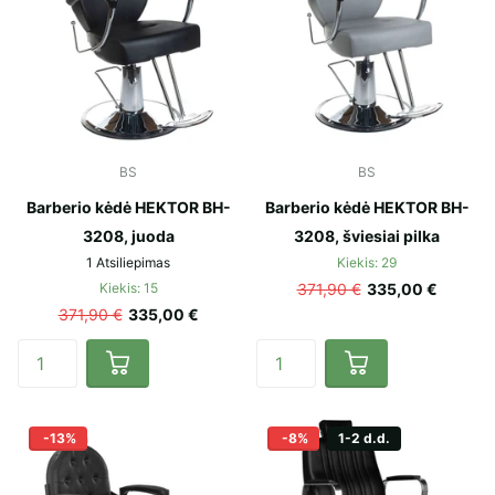
BS
BS
Barberio kėdė HEKTOR BH-
Barberio kėdė HEKTOR BH-
3208, juoda
3208, šviesiai pilka
1
Atsiliepimas
Kiekis: 29
Kiekis: 15
371,90 €
335,00 €
371,90 €
335,00 €
-13%
-8%
1-2 d.d.