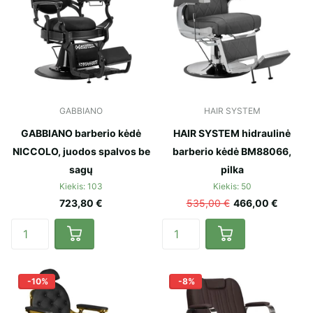
GABBIANO
HAIR SYSTEM
GABBIANO barberio kėdė
HAIR SYSTEM hidraulinė
NICCOLO, juodos spalvos be
barberio kėdė BM88066,
sagų
pilka
Kiekis: 103
Kiekis: 50
723,80 €
535,00 €
466,00 €
-10%
-8%