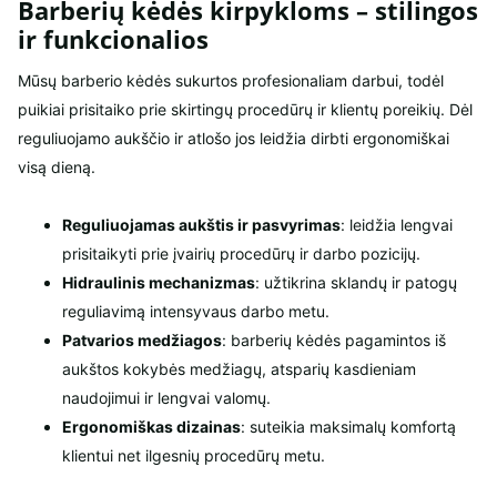
Barberių kėdės kirpykloms – stilingos
ir funkcionalios
Mūsų barberio kėdės sukurtos profesionaliam darbui, todėl
puikiai prisitaiko prie skirtingų procedūrų ir klientų poreikių. Dėl
reguliuojamo aukščio ir atlošo jos leidžia dirbti ergonomiškai
visą dieną.
Reguliuojamas aukštis ir pasvyrimas
: leidžia lengvai
prisitaikyti prie įvairių procedūrų ir darbo pozicijų.
Hidraulinis mechanizmas
: užtikrina sklandų ir patogų
reguliavimą intensyvaus darbo metu.
Patvarios medžiagos
: barberių kėdės pagamintos iš
aukštos kokybės medžiagų, atsparių kasdieniam
naudojimui ir lengvai valomų.
Ergonomiškas dizainas
: suteikia maksimalų komfortą
klientui net ilgesnių procedūrų metu.