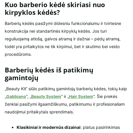
Kuo barberio kėdė skiriasi nuo
kirpyklos kėdės?
Barberių kėdės pasižymi didesniu funkcionalumu ir tvirtesne
konstrukcija nei standartinės kirpyklų kėdės. Jos turi
reguliuojamą atlošą, galvos atramą ir dažnai – pėdų atramą,
todėl yra pritaikytos ne tik kirpimui, bet ir skutimo bei veido
procedūroms.
Barberių kėdės iš patikimų
gamintojų
„Beauty Kit“ siūlo patikimų gamintojų barberių kėdes, tokių kaip
„
Gabbiano
“, „
Beauty System
“ ir „
Hair System
“. Šie prekės
ženklai pasižymi ilgaamžiškumu, patikimumu ir profesionaliam
naudojimui pritaikytais sprendimais.
Klasikiniai ir modernūs dizainai
: platus pasirinkimas