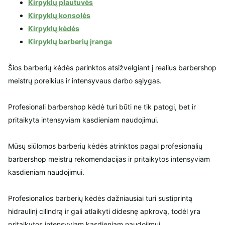
Kirpyklų plau
t
uvės
Kirpyklų konsolės
Kirpyklų kėdės
Kirpyklų barberių įranga
Šios barberių kėdės parinktos atsižvelgiant į realius barbershop
meistrų poreikius ir intensyvaus darbo sąlygas.
Profesionali barbershop kėdė turi būti ne tik patogi, bet ir
pritaikyta intensyviam kasdieniam naudojimui.
Mūsų siūlomos barberių kėdės atrinktos pagal profesionalių
barbershop meistrų rekomendacijas ir pritaikytos intensyviam
kasdieniam naudojimui.
Profesionalios barberių kėdės dažniausiai turi sustiprintą
hidraulinį cilindrą ir gali atlaikyti didesnę apkrovą, todėl yra
pritaikytos intensyviam kasdieniam naudojimui.