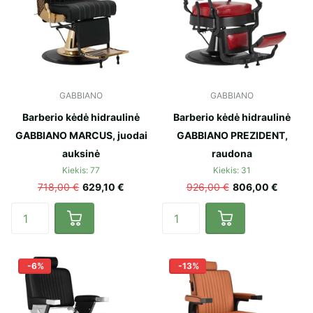
GABBIANO
GABBIANO
Barberio kėdė hidraulinė
Barberio kėdė hidraulinė
GABBIANO MARCUS, juodai
GABBIANO PREZIDENT,
auksinė
raudona
Kiekis: 77
Kiekis: 31
718,00 €
629,10 €
926,00 €
806,00 €
-6%
-13%