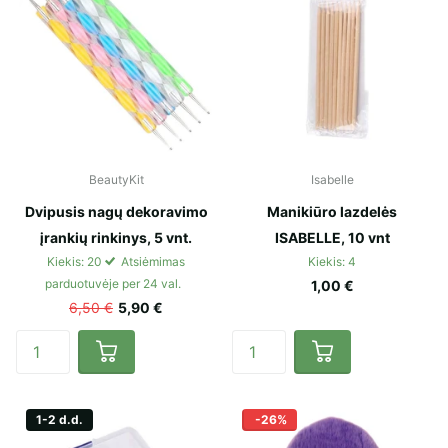
BeautyKit
Isabelle
Dvipusis nagų dekoravimo
Manikiūro lazdelės
įrankių rinkinys, 5 vnt.
ISABELLE, 10 vnt
Kiekis: 20
Atsiėmimas
Kiekis: 4
parduotuvėje per 24 val.
1,00 €
6,50 €
5,90 €
1-2 d.d.
-26%