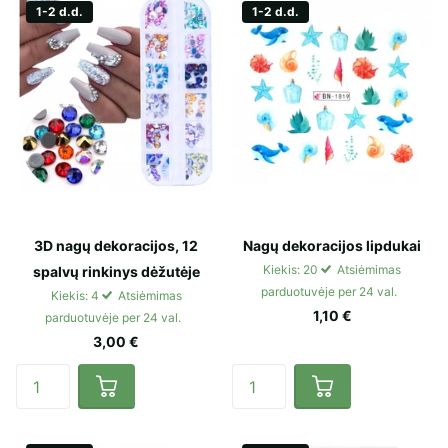
1-2 d.d.
1-2 d.d.
3D nagų dekoracijos, 12
Nagų dekoracijos lipdukai
Kiekis: 20
Atsiėmimas
spalvų rinkinys dėžutėje
parduotuvėje per 24 val.
Kiekis: 4
Atsiėmimas
1,10 €
parduotuvėje per 24 val.
3,00 €