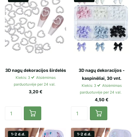
3D nagų dekoracijos širdelės
3D nagų dekoracijos -
Kiekis: 3
Atsiėmimas
kaspinėliai, 30 vnt.
parduotuvėje per 24 val.
Kiekis: 3
Atsiėmimas
3,20 €
parduotuvėje per 24 val.
4,50 €
1-2 d.d.
1-2 d.d.