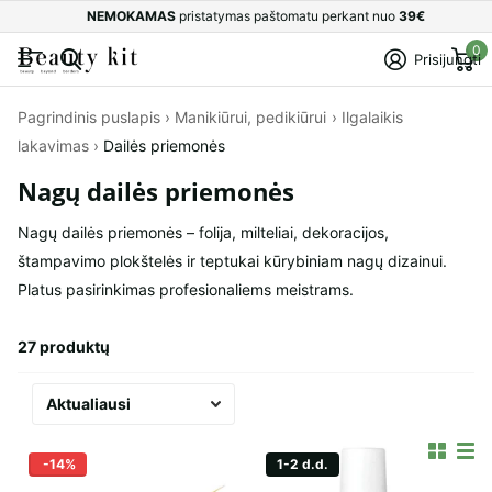
NEMOKAMAS
pristatymas paštomatu perkant nuo
39€
0
Prisijungti
Pagrindinis puslapis
›
Manikiūrui, pedikiūrui
›
Ilgalaikis
lakavimas
›
Dailės priemonės
Nagų dailės priemonės
Nagų dailės priemonės – folija, milteliai, dekoracijos,
štampavimo plokštelės ir teptukai kūrybiniam nagų dizainui.
Platus pasirinkimas profesionaliems meistrams.
27 produktų
-14%
1-2 d.d.