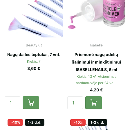
BeautyKit
Isabelle
Nagų dailės teptukai, 7 vnt.
Priemonė nagų odelių
Kiekis: 7
šalinimui ir minkštinimui
3,60 €
ISABELLENAILS, 6 ml
Kiekis: 13
Atsiėmimas
parduotuvėje per 24 val.
4,20 €
-10%
1-2 d.d.
-10%
1-2 d.d.