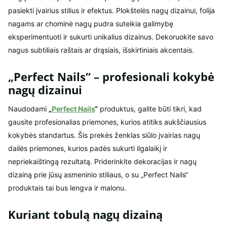
pasiekti įvairius stilius ir efektus. Plokštelės nagų dizainui, folija
nagams ar chominė nagų pudra suteikia galimybę
eksperimentuoti ir sukurti unikalius dizainus. Dekoruokite savo
nagus subtiliais raštais ar drąsiais, išskirtiniais akcentais.
„Perfect Nails“ – profesionali kokybė
nagų dizainui
Naudodami
„
Perfect Nails
“
produktus, galite būti tikri, kad
gausite profesionalias priemones, kurios atitiks aukščiausius
kokybės standartus. Šis prekės ženklas siūlo įvairias nagų
dailės priemones, kurios padės sukurti ilgalaikį ir
nepriekaištingą rezultatą. Priderinkite dekoracijas ir nagų
dizainą prie jūsų asmeninio stiliaus, o su „Perfect Nails“
produktais tai bus lengva ir malonu.
Kuriant tobulą nagų dizainą