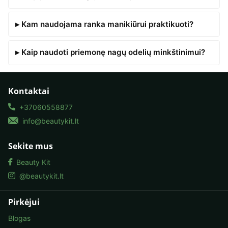
▸ Kam naudojama ranka manikiūrui praktikuoti?
▸ Kaip naudoti priemonę nagų odelių minkštinimui?
Kontaktai
+37060558877
info@beautykit.lt
Sekite mus
Beauty Kit
@beautykit.lt
Pirkėjui
Blogas