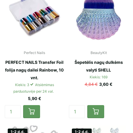
Perfect Nails
BeautyKit
PERFECT NAILS Transfer Foil
Šepetėlis nagų dulkėms
folija nagų dailei Rainbow, 10
valyti SHELL
Kiekis: 169
vnt.
4,84 €
3,60 €
Kiekis: 3
Atsiėmimas
parduotuvėje per 24 val.
5,90 €
1-2 d.d.
1-2 d.d.