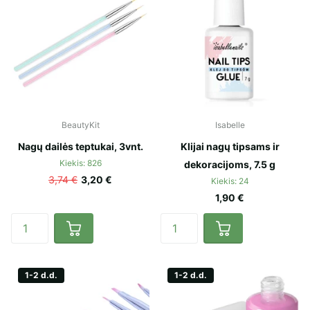
BeautyKit
Isabelle
Nagų dailės teptukai, 3vnt.
Klijai nagų tipsams ir
Kiekis: 826
dekoracijoms, 7.5 g
3,74 €
3,20 €
Kiekis: 24
1,90 €
1-2 d.d.
1-2 d.d.