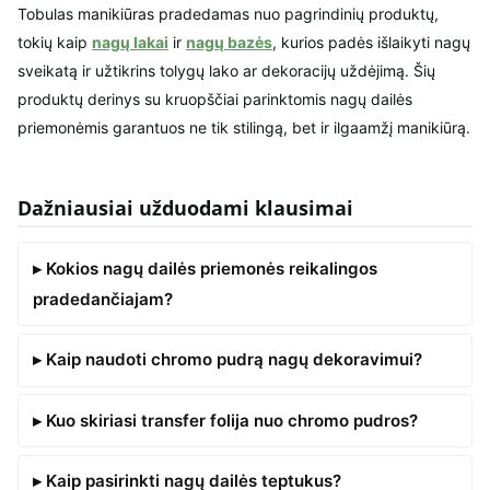
Tobulas manikiūras pradedamas nuo pagrindinių produktų,
tokių kaip
nagų lakai
ir
nagų bazės
, kurios padės išlaikyti nagų
sveikatą ir užtikrins tolygų lako ar dekoracijų uždėjimą. Šių
produktų derinys su kruopščiai parinktomis nagų dailės
priemonėmis garantuos ne tik stilingą, bet ir ilgaamžį manikiūrą.
Dažniausiai užduodami klausimai
▸ Kokios nagų dailės priemonės reikalingos
pradedančiajam?
▸ Kaip naudoti chromo pudrą nagų dekoravimui?
▸ Kuo skiriasi transfer folija nuo chromo pudros?
▸ Kaip pasirinkti nagų dailės teptukus?