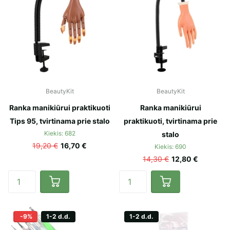
BeautyKit
BeautyKit
Ranka manikiūrui praktikuoti
Ranka manikiūrui
Tips 95, tvirtinama prie stalo
praktikuoti, tvirtinama prie
Kiekis: 682
stalo
19,20 €
16,70 €
Kiekis: 690
14,30 €
12,80 €
-9%
1-2 d.d.
1-2 d.d.