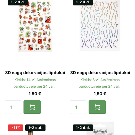
1-2 d.d.
1-2 d.d.
3D nagų dekoracijos lipdukai
3D nagų dekoracijos lipdukai
Kiekis: 14
Atsiėmimas
Kiekis: 8
Atsiėmimas
parduotuvėje per 24 val.
parduotuvėje per 24 val.
1,50 €
1,50 €
-11%
1-2 d.d.
1-2 d.d.