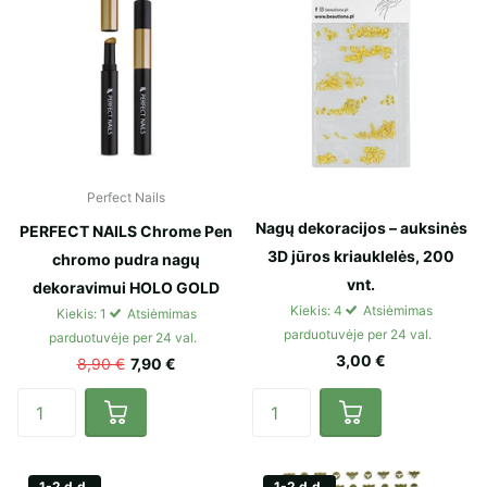
Perfect Nails
Nagų dekoracijos – auksinės
PERFECT NAILS Chrome Pen
3D jūros kriauklelės, 200
chromo pudra nagų
vnt.
dekoravimui HOLO GOLD
Kiekis: 4
Atsiėmimas
Kiekis: 1
Atsiėmimas
parduotuvėje per 24 val.
parduotuvėje per 24 val.
3,00 €
8,90 €
7,90 €
1-2 d.d.
1-2 d.d.