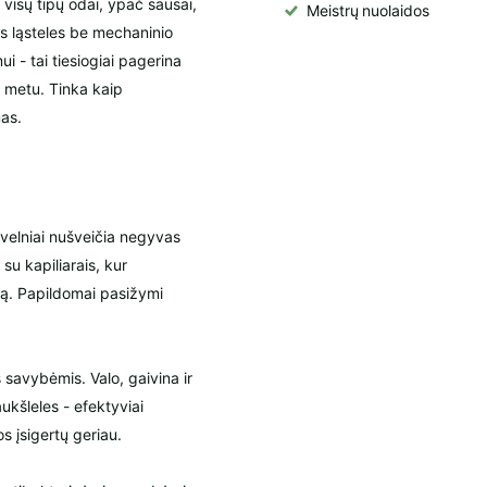
s visų tipų odai, ypač sausai,
Meistrų
nuolaidos
dos ląsteles be mechaninio
i - tai tiesiogiai pagerina
 metu. Tinka kaip
as.
velniai nušveičia negyvas
 su kapiliarais, kur
mą. Papildomai pasižymi
 savybėmis. Valo, gaivina ir
aukšleles - efektyviai
 įsigertų geriau.