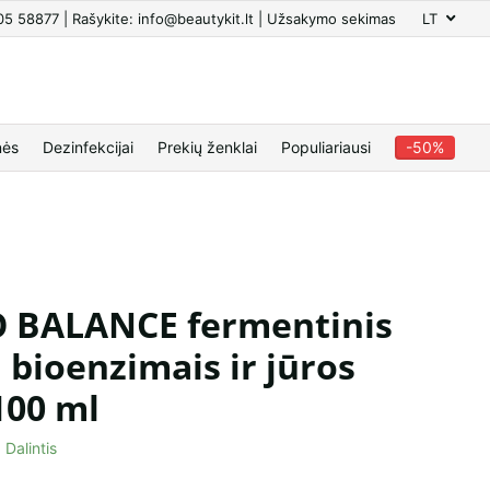
605 58877 | Rašykite: info@beautykit.lt | Užsakymo sekimas
LT
nės
Dezinfekcijai
Prekių ženklai
Populiariausi
-50%
 BALANCE fermentinis
u bioenzimais ir jūros
100 ml
Dalintis