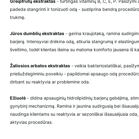
Greipfrutų ekstraktas
- turtingas vitaminų B, C, E, P. Pasižymi
padeda stangrinti ir tonizuoti odą - sustiprina bendrą procedūros
trukmę.
Jūros dumblių ekstraktas
- gerina kraujotaką, ramina sudirgimu
barjerą. Intensyviai drėkina odą, atkuria stangrumą ir elastin
šveitimo, todėl klientas išeina su matoma komforto jausena iš k
Žaliosios arbatos ekstraktas
- veikia bakteriostatiškai, pasižy
priešuždegiminiu poveikiu - papildomai apsaugo odą procedūr
dirbant su reaktyvia ar problemine oda.
Ežiuolė
- didina apsauginių hidrolipidinių barjerų gebėjimą, stim
gynybinį mechanizmą. Ramina ir jaunina sudirgusią bei išsausėj
naudinga klientams su reaktyvia ar sezoniškai išsausėjusia oda, 
aktyvias procedūras.