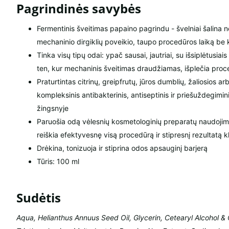
Pagrindinės savybės
Fermentinis šveitimas papaino pagrindu - švelniai šalina 
mechaninio dirgiklių poveikio, taupo procedūros laiką be
Tinka visų tipų odai: ypač sausai, jautriai, su išsiplėtusiais
ten, kur mechaninis šveitimas draudžiamas, išplečia pro
Praturtintas citrinų, greipfrutų, jūros dumblių, žaliosios ar
kompleksinis antibakterinis, antiseptinis ir priešuždegimi
žingsnyje
Paruošia odą vėlesnių kosmetologinių preparatų naudojimu
reiškia efektyvesnę visą procedūrą ir stipresnį rezultatą kl
Drėkina, tonizuoja ir stiprina odos apsauginį barjerą
Tūris: 100 ml
Sudėtis
Aqua, Helianthus Annuus Seed Oil, Glycerin, Cetearyl Alcohol &