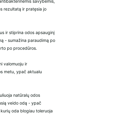
 antibakterinėmis savybėmis,
 rezultatą ir pratęsia jo
s ir stiprina odos apsauginį
gumą - sumažina paraudimą po
arto po procedūros.
mi valomuoju ir
os metu, ypač aktualu
uliuoja natūralų odos
usią veido odą - ypač
kurių oda blogiau toleruoja