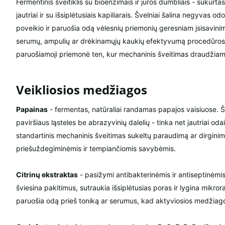
Fermentinis šveitiklis su bioenzimais ir jūros dumbliais - sukurta
jautriai ir su išsiplėtusiais kapiliarais. Švelniai šalina negyvas o
poveikio ir paruošia odą vėlesnių priemonių geresniam įsisavinimu
serumų, ampulių ar drėkinamųjų kaukių efektyvumą procedūros
paruošiamoji priemonė ten, kur mechaninis šveitimas draudžiam
Veikliosios medžiagos
Papainas
- fermentas, natūraliai randamas papajos vaisiuose. Š
paviršiaus ląsteles be abrazyvinių dalelių - tinka net jautriai odai
standartinis mechaninis šveitimas sukeltų paraudimą ar dirgini
priešuždegiminėmis ir tempiančiomis savybėmis.
Citrinų ekstraktas
- pasižymi antibakterinėmis ir antiseptinėmis
šviesina pakitimus, sutraukia išsiplėtusias poras ir lygina mikror
paruošia odą prieš toniką ar serumus, kad aktyviosios medžiagos