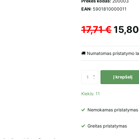
Prekės kodas:
200003
EAN:
5901810000011
17,71 €
15,80
🚚 Numatomas pristatymo l
Į krepšelį
Kiekis: 11
Nemokamas pristatymas į 
Greitas pristatymas