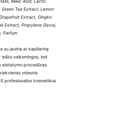
tate, Malic Acid, Lactic
ol, Green Tea Extract, Lemon
Grapefruit Extract, Gingko
e Extract, Propylene Glycol,
e, Parfum
 su jautria ar kapiliarinę
 ir ieško veiksmingos, bet
s atstatymo procedūras.
kiekvienas vėlesnis
S profesionalios kosmetikos