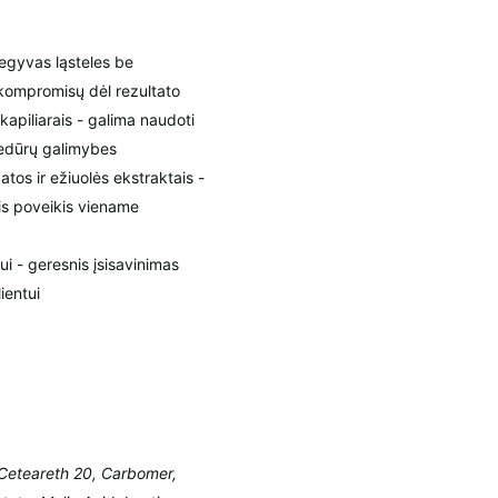
negyvas ląsteles be
 kompromisų dėl rezultato
 kapiliarais - galima naudoti
cedūrų galimybes
batos ir ežiuolės ekstraktais -
nis poveikis viename
i - geresnis įsisavinimas
ientui
 Ceteareth 20, Carbomer,