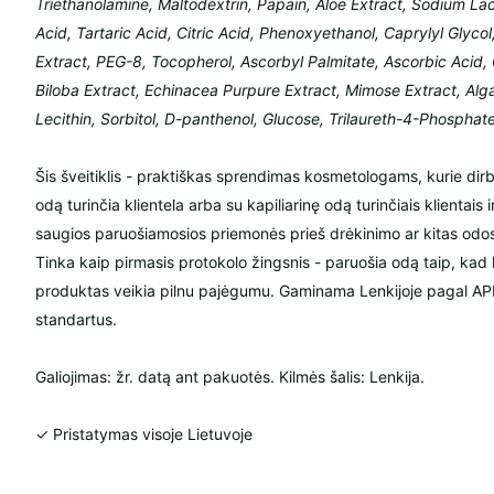
Triethanolamine, Maltodextrin, Papain, Aloe Extract, Sodium Lac
Acid, Tartaric Acid, Citric Acid, Phenoxyethanol, Caprylyl Glyc
Extract, PEG-8, Tocopherol, Ascorbyl Palmitate, Ascorbic Acid, 
Biloba Extract, Echinacea Purpure Extract, Mimose Extract, Alga
Lecithin, Sorbitol, D-panthenol, Glucose, Trilaureth-4-Phosphat
Šis šveitiklis - praktiškas sprendimas kosmetologams, kurie dirba
odą turinčia klientela arba su kapiliarinę odą turinčiais klientais
saugios paruošiamosios priemonės prieš drėkinimo ar kitas odo
Tinka kaip pirmasis protokolo žingsnis - paruošia odą taip, kad 
produktas veikia pilnu pajėgumu. Gaminama Lenkijoje pagal API
standartus.
Galiojimas: žr. datą ant pakuotės. Kilmės šalis: Lenkija.
✓ Pristatymas visoje Lietuvoje