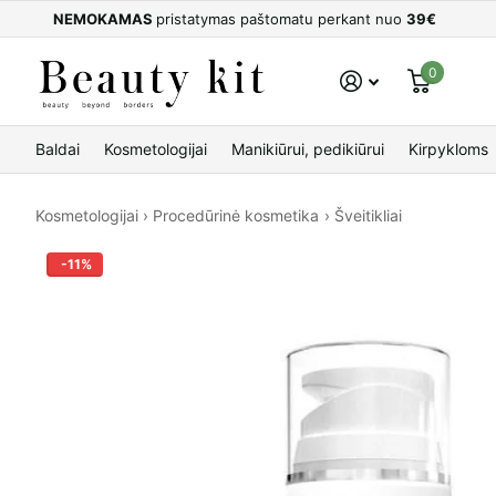
NEMOKAMAS
pristatymas paštomatu perkant nuo
39€
0
Baldai
Kosmetologijai
Manikiūrui, pedikiūrui
Kirpykloms
Kosmetologijai
›
Procedūrinė kosmetika
›
Šveitikliai
-11%