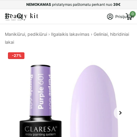
NEMOKAMAS
pristatymas paštomatu perkant nuo
39€
0
Prisijungti
Manikiūrui, pedikiūrui
›
Ilgalaikis lakavimas
›
Geliniai, hibridiniai
lakai
-27%