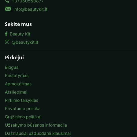
+37060558877
info@beautykit.lt
Sekite mus
Beauty Kit
@beautykit.lt
Pirkėjui
Blogas
Pristatymas
Apmokėjimas
Atsiliepimai
Pirkimo taisyklės
Privatumo politika
Grąžinimo politika
Užsakymo būsenos informacija
Dažniausiai užduodami klausimai