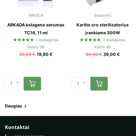
ARKADA
BeautyKit
ARKADA kolageno serumas
Karšto oro sterilizatorius
TC16, 11 ml
įrankiams 300W
1
Atsiliepimas
3
Atsiliepimai
Kiekis: 58
Kiekis: 85
26,90 €
19,80 €
89,00 €
39,00 €
Daugiau
Kontaktai