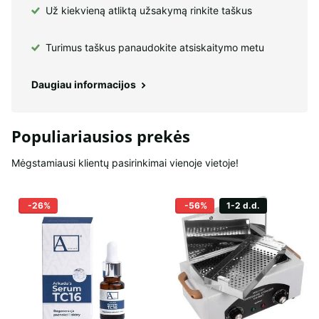
Už kiekvieną atliktą užsakymą rinkite taškus
Turimus taškus panaudokite atsiskaitymo metu
Daugiau informacijos
Populiariausios prekės
Mėgstamiausi klientų pasirinkimai vienoje vietoje!
-26%
-56%
1-2 d.d.