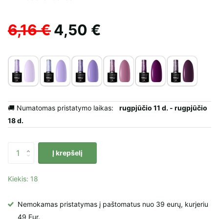
6,16 €
4,50 €
🚚 Numatomas pristatymo laikas:
rugpjūčio 11 d. - rugpjūčio
18 d.
Į krepšelį
Kiekis: 18
Nemokamas pristatymas į paštomatus nuo 39 eurų, kurjeriu
49 Eur.