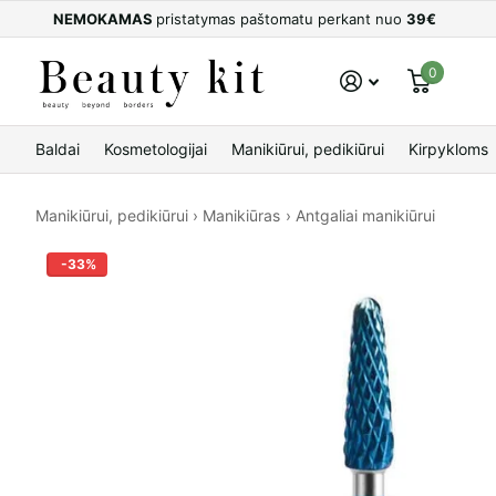
NEMOKAMAS
pristatymas paštomatu perkant nuo
39€
0
Baldai
Kosmetologijai
Manikiūrui, pedikiūrui
Kirpykloms
Manikiūrui, pedikiūrui
›
Manikiūras
›
Antgaliai manikiūrui
-33%