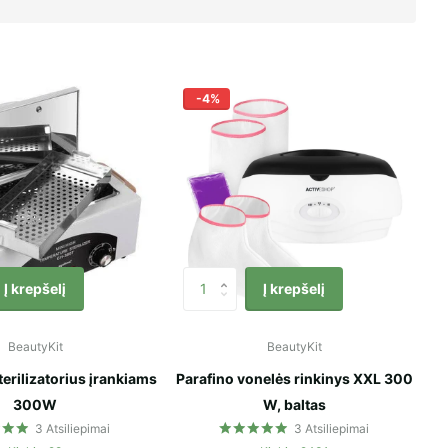
-4%
Į krepšelį
Į krepšelį
BeautyKit
BeautyKit
terilizatorius įrankiams
Parafino vonelės rinkinys XXL 300
300W
W, baltas
3
Atsiliepimai
3
Atsiliepimai