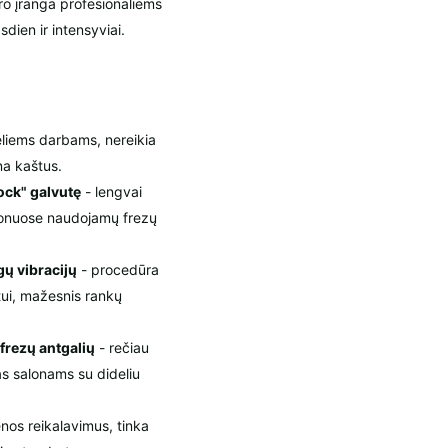
ro įranga profesionaliems
dien ir intensyviai.
eliems darbams, nereikia
na kaštus.
ock" galvutę
- lengvai
lonuose naudojamų frezų
gų vibracijų
- procedūra
ntui, mažesnis rankų
 frezų antgalių
- rečiau
as salonams su dideliu
enos reikalavimus, tinka