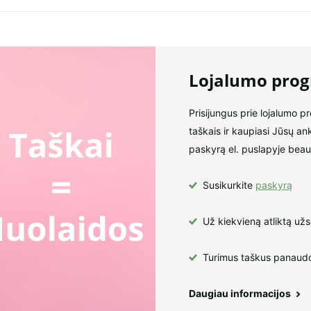
Lojalumo pro
Prisijungus prie lojalumo p
taškais ir kaupiasi Jūsų an
paskyrą el. puslapyje beaut
Susikurkite
paskyrą
Už kiekvieną atliktą už
Turimus taškus panaudo
Daugiau informacijos