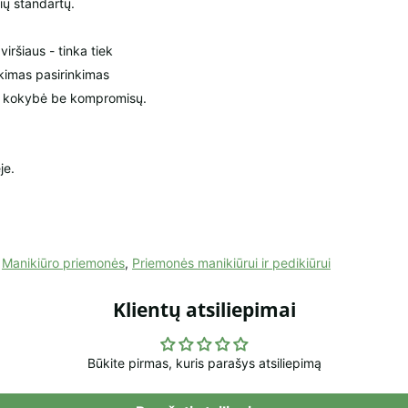
nių standartų.
iršiaus - tinka tiek
ikimas pasirinkimas
rų kokybė be kompromisų.
je.
,
Manikiūro priemonės
,
Priemonės manikiūrui ir pedikiūrui
Klientų atsiliepimai
Būkite pirmas, kuris parašys atsiliepimą