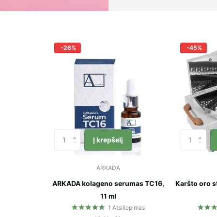
-26%
-45%
Į krepšelį
ARKADA
ARKADA kolageno serumas TC16,
Karšto oro s
11 ml
1
Atsiliepimas