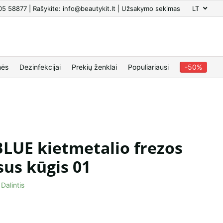
605 58877 | Rašykite: info@beautykit.lt | Užsakymo sekimas
LT
nės
Dezinfekcijai
Prekių ženklai
Populiariausi
-50%
LUE kietmetalio frezos
sus kūgis 01
Dalintis