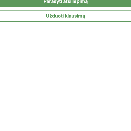
Parašyti atsiliepimą
Užduoti klausimą