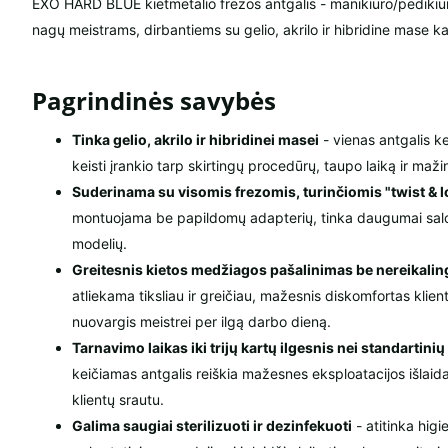
EXO HARD BLUE kietmetalio frezos antgalis - manikiūro/pedikiū
nagų meistrams, dirbantiems su gelio, akrilo ir hibridine mase kas
Pagrindinės savybės
Tinka gelio, akrilo ir hibridinei masei
- vienas antgalis k
keisti įrankio tarp skirtingų procedūrų, taupo laiką ir maži
Suderinama su visomis frezomis, turinčiomis "twist & l
montuojama be papildomų adapterių, tinka daugumai sa
modelių.
Greitesnis kietos medžiagos pašalinimas be nereikalin
atliekama tiksliau ir greičiau, mažesnis diskomfortas klie
nuovargis meistrei per ilgą darbo dieną.
Tarnavimo laikas iki trijų kartų ilgesnis nei standartinių
keičiamas antgalis reiškia mažesnes eksploatacijos išlaid
klientų srautu.
Galima saugiai sterilizuoti ir dezinfekuoti
- atitinka higi