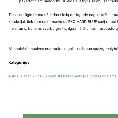
pakartotiniam naudojimui ir leidžia laikytis salonų sanitari
Tiesaus kūgio forma užtikrina tikslų darbą prie nagų kraštų ir pav
korekcijai, tiek formos formavimui. EXO HARD BLUE serija - pat
meistrams, kuriems svarbu greitis, ilgaamžiškumas ir procedū
*Atspalviai ir spalvos nuotraukose gali skirtis nuo spalvų realybė
Kategorijos:
Antgaliai manikiūrui – kokybiški frezos antgaliai profesionalams