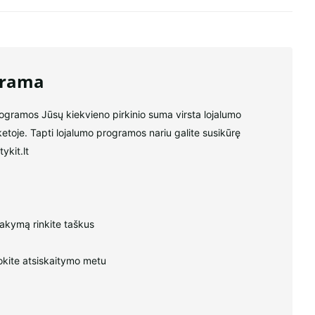
grama
rogramos Jūsų kiekvieno pirkinio suma virsta lojalumo
ketoje. Tapti lojalumo programos nariu galite susikūrę
ykit.lt
sakymą rinkite taškus
kite atsiskaitymo metu