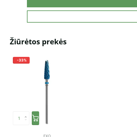
Žiūrėtos prekės
-33%
EXO