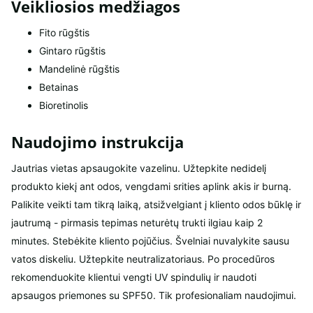
Veikliosios medžiagos
Fito rūgštis
Gintaro rūgštis
Mandelinė rūgštis
Betainas
Bioretinolis
Naudojimo instrukcija
Jautrias vietas apsaugokite vazelinu. Užtepkite nedidelį
produkto kiekį ant odos, vengdami srities aplink akis ir burną.
Palikite veikti tam tikrą laiką, atsižvelgiant į kliento odos būklę ir
jautrumą - pirmasis tepimas neturėtų trukti ilgiau kaip 2
minutes. Stebėkite kliento pojūčius. Švelniai nuvalykite sausu
vatos diskeliu. Užtepkite neutralizatoriaus. Po procedūros
rekomenduokite klientui vengti UV spindulių ir naudoti
apsaugos priemones su SPF50. Tik profesionaliam naudojimui.