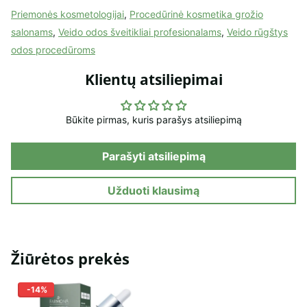
Priemonės kosmetologijai
,
Procedūrinė kosmetika grožio
salonams
,
Veido odos šveitikliai profesionalams
,
Veido rūgštys
odos procedūroms
Klientų atsiliepimai
Būkite pirmas, kuris parašys atsiliepimą
Parašyti atsiliepimą
Užduoti klausimą
Žiūrėtos prekės
-14%