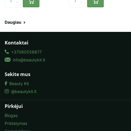
Daugiau
Kontaktai
+37060558877
info@beautykit.lt
Sekite mus
Beauty Kit
@beautykit.lt
Pirkėjui
Blogas
Pristatymas