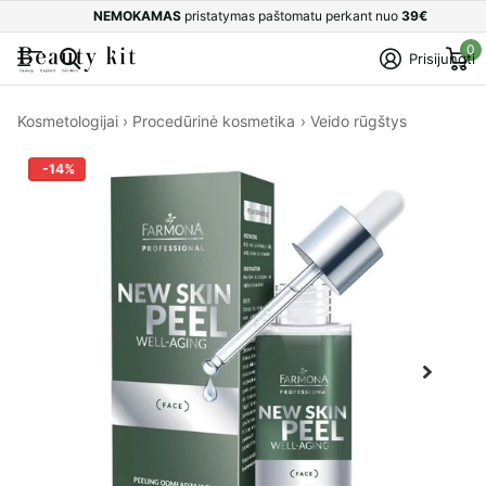
NEMOKAMAS
pristatymas paštomatu perkant nuo
39€
0
Prisijungti
Kosmetologijai
›
Procedūrinė kosmetika
›
Veido rūgštys
-14%