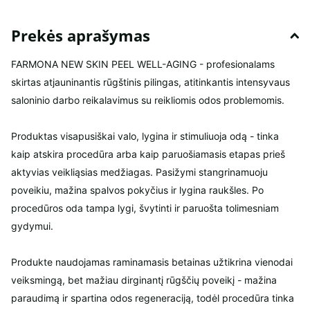
Prekės aprašymas
FARMONA NEW SKIN PEEL WELL-AGING - profesionalams
skirtas atjauninantis rūgštinis pilingas, atitinkantis intensyvaus
saloninio darbo reikalavimus su reikliomis odos problemomis.
Produktas visapusiškai valo, lygina ir stimuliuoja odą - tinka
kaip atskira procedūra arba kaip paruošiamasis etapas prieš
aktyvias veikliąsias medžiagas. Pasižymi stangrinamuoju
poveikiu, mažina spalvos pokyčius ir lygina raukšles. Po
procedūros oda tampa lygi, švytinti ir paruošta tolimesniam
gydymui.
Produkte naudojamas raminamasis betainas užtikrina vienodai
veiksmingą, bet mažiau dirginantį rūgščių poveikį - mažina
paraudimą ir spartina odos regeneraciją, todėl procedūra tinka