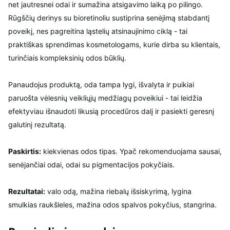
net jautresnei odai ir sumažina atsigavimo laiką po pilingo.
Rūgščių derinys su bioretinoliu sustiprina senėjimą stabdantį
poveikį, nes pagreitina ląstelių atsinaujinimo ciklą - tai
praktiškas sprendimas kosmetologams, kurie dirba su klientais,
turinčiais kompleksinių odos būklių.
Panaudojus produktą, oda tampa lygi, išvalyta ir puikiai
paruošta vėlesnių veikliųjų medžiagų poveikiui - tai leidžia
efektyviau išnaudoti likusią procedūros dalį ir pasiekti geresnį
galutinį rezultatą.
Paskirtis:
kiekvienas odos tipas. Ypač rekomenduojama sausai,
senėjančiai odai, odai su pigmentacijos pokyčiais.
Rezultatai:
valo odą, mažina riebalų išsiskyrimą, lygina
smulkias raukšleles, mažina odos spalvos pokyčius, stangrina.