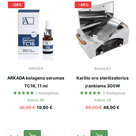
-26%
-45%
ARKADA
BeautyKit
ARKADA kolageno serumas
Karšto oro sterilizatorius
TC16, 11 ml
įrankiams 300W
1
Atsiliepimas
3
Atsiliepimai
Kiekis: 60
Kiekis: 28
26,90 €
19,80 €
89,00 €
48,90 €