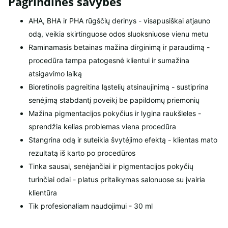
Pagrindinės savybės
AHA, BHA ir PHA rūgščių derinys - visapusiškai atjauno
odą, veikia skirtinguose odos sluoksniuose vienu metu
Raminamasis betainas mažina dirginimą ir paraudimą -
procedūra tampa patogesnė klientui ir sumažina
atsigavimo laiką
Bioretinolis pagreitina ląstelių atsinaujinimą - sustiprina
senėjimą stabdantį poveikį be papildomų priemonių
Mažina pigmentacijos pokyčius ir lygina raukšleles -
sprendžia kelias problemas viena procedūra
Stangrina odą ir suteikia švytėjimo efektą - klientas mato
rezultatą iš karto po procedūros
Tinka sausai, senėjančiai ir pigmentacijos pokyčių
turinčiai odai - platus pritaikymas salonuose su įvairia
klientūra
Tik profesionaliam naudojimui - 30 ml