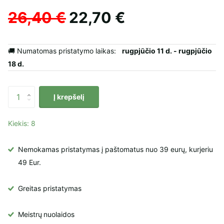
26,40 €
22,70 €
🚚 Numatomas pristatymo laikas:
rugpjūčio 11 d. - rugpjūčio
18 d.
Į krepšelį
Kiekis: 8
Nemokamas pristatymas į paštomatus nuo 39 eurų, kurjeriu
49 Eur.
Greitas pristatymas
Meistrų
nuolaidos