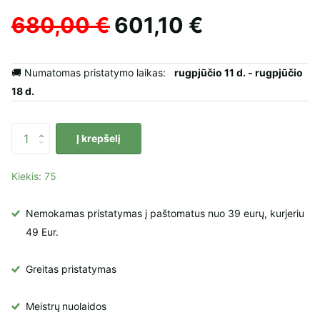
680,00 €
601,10 €
🚚 Numatomas pristatymo laikas:
rugpjūčio 11 d. - rugpjūčio
18 d.
Į krepšelį
Kiekis: 75
Nemokamas pristatymas į paštomatus nuo 39 eurų, kurjeriu
49 Eur.
Greitas pristatymas
Meistrų
nuolaidos