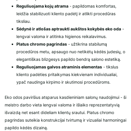
Reguliuojama kojų atrama
- papildomas komfortas,
leidžia stabilizuoti kliento padėtį ir atlikti procedūras
tiksliau.
Sėdynė ir atlošas aptraukti aukštos kokybės eko oda
-
lengvai valoma ir atitinka higienos reikalavimus.
Platus chromo pagrindas
- užtikrina stabilumą
procedūros metu, apsaugo nuo netikėtų kėdės judesių, o
elegantiškas blizgesys papildo bendrą salono estetiką.
Reguliuojamas galvos atraminis elementas
- tikslus
kliento padėties pritaikymas kiekvienam individualiai,
ypač naudinga kirpimo ir skutimosi procedūroms.
Eko odos paviršius atsparus kasdieniniam salonų naudojimui - ši
meistro darbo vieta lengvai valoma ir išlaiko reprezentatyvią
išvaizdą net esant dideliam klientų srautui. Platus chromo
pagrindas suteikia konstrukcijai tvirtumą ir vizualiai harmoningai
papildo kėdės dizainą.