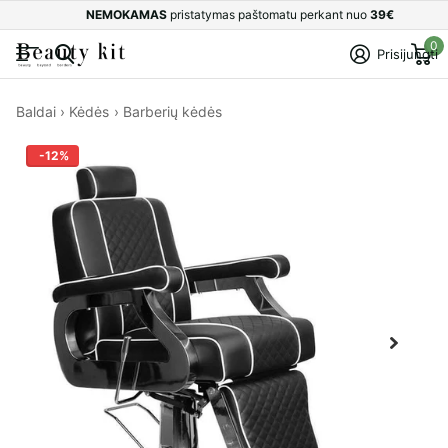
NEMOKAMAS
pristatymas paštomatu perkant nuo
39€
0
Prisijungti
Baldai
›
Kėdės
›
Barberių kėdės
-12%