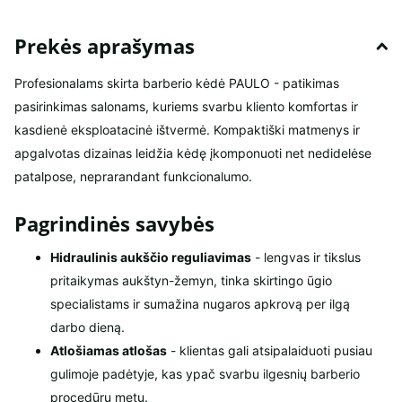
Prekės aprašymas
Profesionalams skirta barberio kėdė PAULO - patikimas
pasirinkimas salonams, kuriems svarbu kliento komfortas ir
kasdienė eksploatacinė ištvermė. Kompaktiški matmenys ir
apgalvotas dizainas leidžia kėdę įkomponuoti net nedidelėse
patalpose, neprarandant funkcionalumo.
Pagrindinės savybės
Hidraulinis aukščio reguliavimas
- lengvas ir tikslus
pritaikymas aukštyn-žemyn, tinka skirtingo ūgio
specialistams ir sumažina nugaros apkrovą per ilgą
darbo dieną.
Atlošiamas atlošas
- klientas gali atsipalaiduoti pusiau
gulimoje padėtyje, kas ypač svarbu ilgesnių barberio
procedūrų metu.