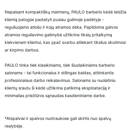
Nepaisant kompaktiškų matmenų, PAULO barberio kėdė leidžia
klientą patogiai pastatyti pusiau gulimoje padėtyje -
reguliuojamo atlošo ir kojų atramos dėka. Papildoma galvos
atramos reguliavimo galimybė užtikrina tikslų pritaikymą
kiekvienam klientui, kas ypač svarbu atliekant tikslius skutimosi
ar kirpimo darbus.
PAULO tinka tiek klasikiniams, tiek šiuolaikiniams barberio
salonams - tai funkcionalus ir stilingas baldas, atitinkantis
profesionalaus darbo reikalavimus. Salonams su nuolatiniu
klientų srautu ši kėdė užtikrina patikimą eksploataciją ir
minimalias priežiūros sąnaudas kasdieniniame darbe.
*Atspalviai ir spalvos nuotraukose gali skirtis nuo spalvų
realybėje.