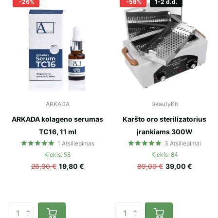
-26%
-56%
1-2 d.d.
ARKADA
BeautyKit
ARKADA kolageno serumas
Karšto oro sterilizatorius
TC16, 11 ml
įrankiams 300W
1
Atsiliepimas
3
Atsiliepimai
Kiekis: 58
Kiekis: 84
26,90 €
19,80 €
89,00 €
39,00 €