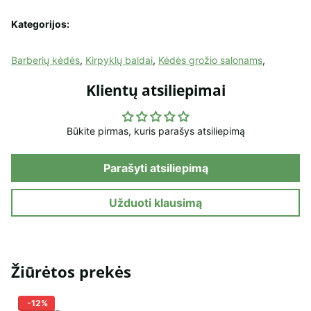
Kategorijos:
Barberių kėdės
,
Kirpyklų baldai
,
Kėdės grožio salonams
,
Klientų atsiliepimai
Būkite pirmas, kuris parašys atsiliepimą
Parašyti atsiliepimą
Užduoti klausimą
Žiūrėtos prekės
-12%