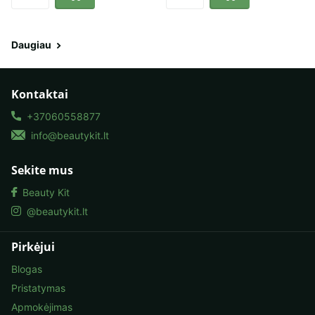
Daugiau
Kontaktai
+37060558877
info@beautykit.lt
Sekite mus
Beauty Kit
@beautykit.lt
Pirkėjui
Blogas
Pristatymas
Apmokėjimas