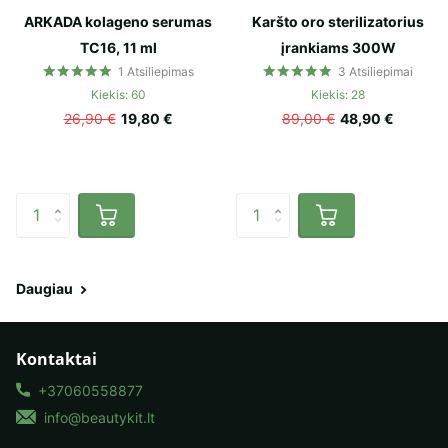
ARKADA kolageno serumas
Karšto oro sterilizatorius
TC16, 11 ml
įrankiams 300W
1
Atsiliepimas
3
Atsiliepimai
Kiekis: 60
Kiekis: 28
26,90 €
19,80 €
89,00 €
48,90 €
Daugiau
Kontaktai
+37060558877
info@beautykit.lt