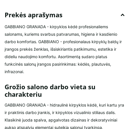
Prekės aprašymas
GABBIANO GRANADA - kirpyklos kėdė profesionaliems
salonams, kuriems svarbus patvarumas, higiena ir kasdienio
darbo komfortas. GABBIANO - profesionalaus kirpyklų baldų ir
įrangos prekės ženklas, išsiskiriantis patikimumu, estetika ir
dideliu naudojimo komfortu. Asortimentą sudaro platus
funkcinės salonų įrangos pasirinkimas: kėdės, plautuvės,
infrazonai.
Grožio salono darbo vieta su
charakteriu
GABBIANO GRANADA - hidraulinė kirpyklos kėdė, kuri kartu yra
ir praktinis darbo įrankis, ir kirpyklos vizualinio stiliaus dalis.
Klasikinė juoda spalva, apgalvotas dizainas ir dekoratyviniai
aukso atspalvių elementai suteikia salonui tvarkingą,