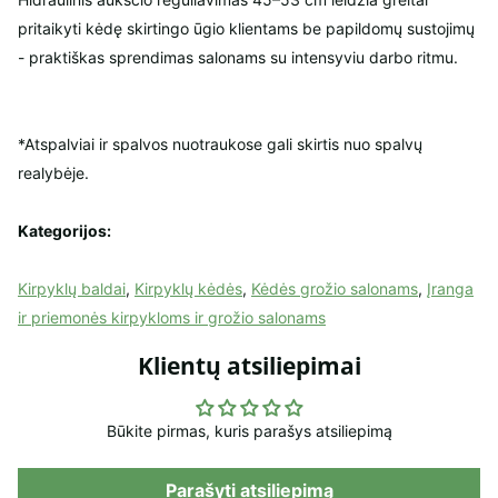
pritaikyti kėdę skirtingo ūgio klientams be papildomų sustojimų
- praktiškas sprendimas salonams su intensyviu darbo ritmu.
*Atspalviai ir spalvos nuotraukose gali skirtis nuo spalvų
realybėje.
Kategorijos:
Kirpyklų baldai
,
Kirpyklų kėdės
,
Kėdės grožio salonams
,
Įranga
ir priemonės kirpykloms ir grožio salonams
Klientų atsiliepimai
Būkite pirmas, kuris parašys atsiliepimą
Parašyti atsiliepimą