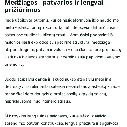
Medžiagos - patvarios ir lengvai
prižiūrimos
Kėdė užpildyta putomis, kurios nesideformuoja ilgo naudojimo
metu - išlaiko formą ir komfortą net intensyviai dirbančiuose
salonuose su dideliu klientų srautu. Apmušalai pagaminti iš
malonios liesti eko odos su specifine struktūra: medžiaga
atspari drėgmei, patvari ir valoma viena šluoste tarp procedūrų
- atitinka higienos standartus ir nereikalauja papildomų valymo
priemonių.
Juodų atspalvių danga ir lakuoti aukso atspalvių metaliniai
dekoratyviniai elementai suteikia nesenstančią estetiką - kėdė
organiškai dera daugelyje profesionalių kirpyklų salonų,
nepriklausomai nuo interjero stiliaus.
Ši kirpyklos įranga tinka salonams, kurie ieško ilgalaikio
sprendimo: patvari konstrukcija, lengva priežiūra ir apgalvota