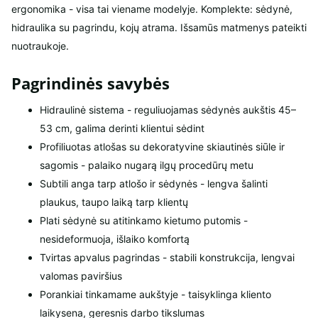
ergonomika - visa tai viename modelyje. Komplekte: sėdynė,
hidraulika su pagrindu, kojų atrama. Išsamūs matmenys pateikti
nuotraukoje.
Pagrindinės savybės
Hidraulinė sistema - reguliuojamas sėdynės aukštis 45–
53 cm, galima derinti klientui sėdint
Profiliuotas atlošas su dekoratyvine skiautinės siūle ir
sagomis - palaiko nugarą ilgų procedūrų metu
Subtili anga tarp atlošo ir sėdynės - lengva šalinti
plaukus, taupo laiką tarp klientų
Plati sėdynė su atitinkamo kietumo putomis -
nesideformuoja, išlaiko komfortą
Tvirtas apvalus pagrindas - stabili konstrukcija, lengvai
valomas paviršius
Porankiai tinkamame aukštyje - taisyklinga kliento
laikysena, geresnis darbo tikslumas