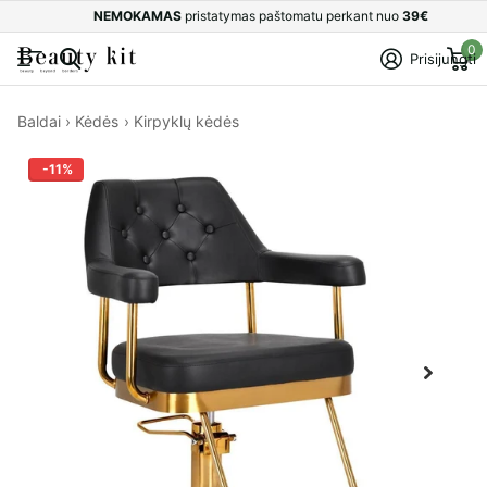
NEMOKAMAS
pristatymas paštomatu perkant nuo
39€
0
Prisijungti
Baldai
›
Kėdės
›
Kirpyklų kėdės
-11%