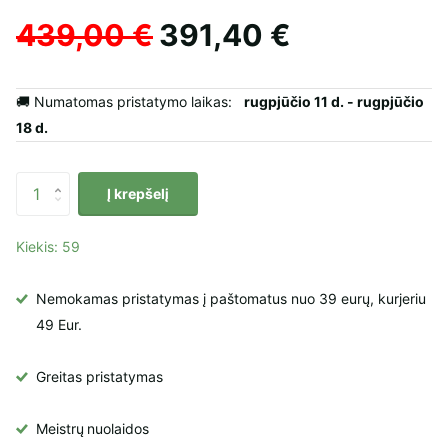
439,00 €
391,40 €
🚚 Numatomas pristatymo laikas:
rugpjūčio 11 d. - rugpjūčio
18 d.
Į krepšelį
Kiekis: 59
Nemokamas pristatymas į paštomatus nuo 39 eurų, kurjeriu
49 Eur.
Greitas pristatymas
Meistrų
nuolaidos