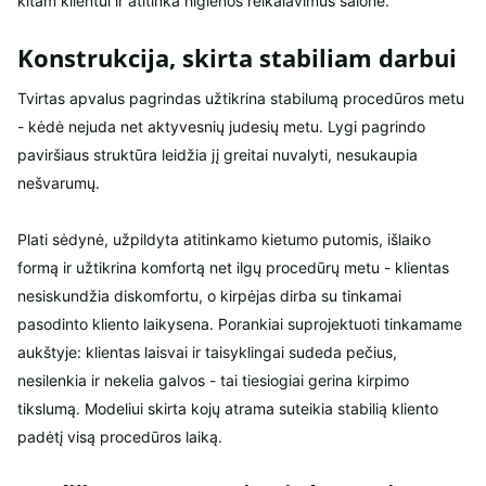
kitam klientui ir atitinka higienos reikalavimus salone.
Konstrukcija, skirta stabiliam darbui
Tvirtas apvalus pagrindas užtikrina stabilumą procedūros metu
- kėdė nejuda net aktyvesnių judesių metu. Lygi pagrindo
paviršiaus struktūra leidžia jį greitai nuvalyti, nesukaupia
nešvarumų.
Plati sėdynė, užpildyta atitinkamo kietumo putomis, išlaiko
formą ir užtikrina komfortą net ilgų procedūrų metu - klientas
nesiskundžia diskomfortu, o kirpėjas dirba su tinkamai
pasodinto kliento laikysena. Porankiai suprojektuoti tinkamame
aukštyje: klientas laisvai ir taisyklingai sudeda pečius,
nesilenkia ir nekelia galvos - tai tiesiogiai gerina kirpimo
tikslumą. Modeliui skirta kojų atrama suteikia stabilią kliento
padėtį visą procedūros laiką.