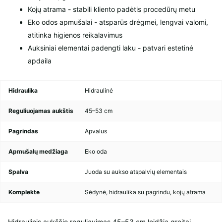
Kojų atrama - stabili kliento padėtis procedūrų metu
Eko odos apmušalai - atsparūs drėgmei, lengvai valomi,
atitinka higienos reikalavimus
Auksiniai elementai padengti laku - patvari estetinė
apdaila
Hidraulika
Hidraulinė
Reguliuojamas aukštis
45–53 cm
Pagrindas
Apvalus
Apmušalų medžiaga
Eko oda
Spalva
Juoda su aukso atspalvių elementais
Komplekte
Sėdynė, hidraulika su pagrindu, kojų atrama
Hidraulinis aukščio reguliavimas 45–53 cm leidžia greitai