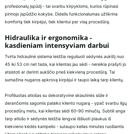
profesionalų įspūdį - tai svarbu kirpykloms, kurios rūpinasi
pirmojo įspūdžio kokybe. Didelis funkcionalumas užtikrina
komfortą tiek kirpėjui, tiek klientui per visą procedūrą.
Hidraulika ir ergonomika -
kasdieniam intensyviam darbui
Tvirta hidraulinė sistema leidžia reguliuoti sėdynės aukštį nuo
45 iki 53 cm net tada, kai klientas jau sėdi - nereikia prašyti jo
atsistoti ar derinti aukščio prieš kiekvieną procedūrą. Tai
sumažina nugaros apkrovą kirpėjui ir taupo laiką tarp klientų.
Profiliuotas atlošas su dekoratyvine skiautinės siūle ir
derančiomis sagomis palaiko kliento nugarą - ypač svarbu ilgų
procedūrų metu, kai klientas sėdi 60–90 minučių. Subtili anga
tarp atlošo ir sėdynės leidžia lengvai iššluoti plaukus iš
kiekvieno kėdės kampelio - sutaupo kelias minutes ruošiantis