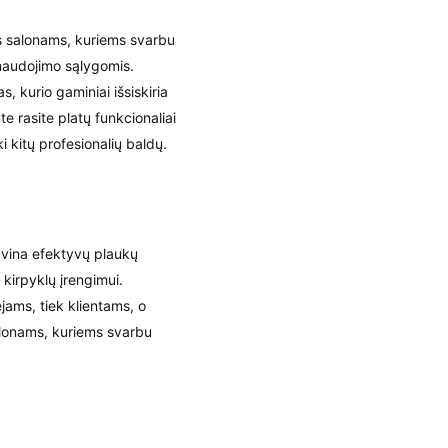
 salonams, kuriems svarbu
naudojimo sąlygomis.
, kurio gaminiai išsiskiria
e rasite platų funkcionaliai
i kitų profesionalių baldų.
vina efektyvų plaukų
 kirpyklų įrengimui.
jams, tiek klientams, o
salonams, kuriems svarbu