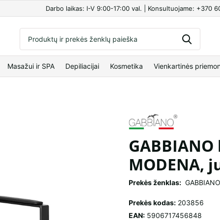
Darbo laikas: I-V 9:00-17:00 val. | Konsultuojame: +370 
Masažui ir SPA
Depiliacijai
Kosmetika
Vienkartinės priemo
GABBIANO k
MODENA, j
Prekės ženklas:
GABBIAN
Prekės kodas:
203856
EAN:
5906717456848