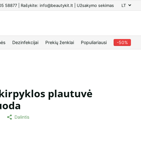
605 58877 | Rašykite: info@beautykit.lt | Užsakymo sekimas
LT
nės
Dezinfekcijai
Prekių ženklai
Populiariausi
-50%
irpyklos plautuvė
uoda
O
Dalintis