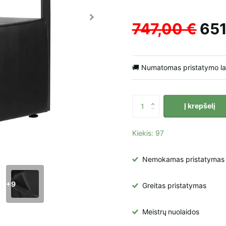
747,00 €
651
🚚 Numatomas pristatymo l
Į krepšelį
Kiekis: 97
Nemokamas pristatymas į 
+9
Greitas pristatymas
Meistrų
nuolaidos