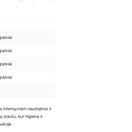
palviai
palviai
palviai
palviai
s intensyviam naudojimui ir
 srautu, kur higiena ir
aukoje.