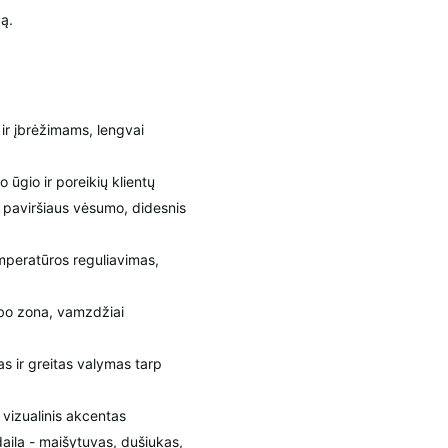
ą.
 ir įbrėžimams, lengvai
 ūgio ir poreikių klientų
 paviršiaus vėsumo, didesnis
emperatūros reguliavimas,
rbo zona, vamzdžiai
s ir greitas valymas tarp
 vizualinis akcentas
aila - maišytuvas, dušiukas,