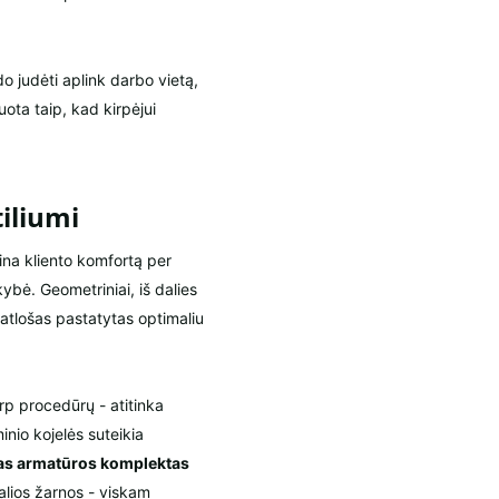
 judėti aplink darbo vietą,
ota taip, kad kirpėjui
iliumi
ina kliento komfortą per
bė. Geometriniai, iš dalies
 atlošas pastatytas optimaliu
rp procedūrų - atitinka
inio kojelės suteikia
as armatūros komplektas
alios žarnos - viskam