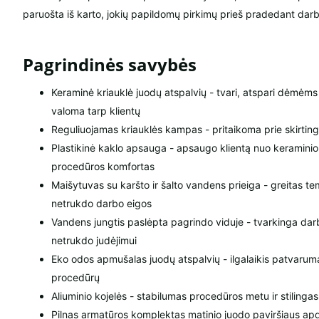
paruošta iš karto, jokių papildomų pirkimų prieš pradedant darb
Pagrindinės savybės
Keraminė kriauklė juodų atspalvių - tvari, atspari dėmėms
valoma tarp klientų
Reguliuojamas kriauklės kampas - pritaikoma prie skirtingo
Plastikinė kaklo apsauga - apsaugo klientą nuo keraminio
procedūros komfortas
Maišytuvas su karšto ir šalto vandens prieiga - greitas t
netrukdo darbo eigos
Vandens jungtis paslėpta pagrindo viduje - tvarkinga da
netrukdo judėjimui
Eko odos apmušalas juodų atspalvių - ilgalaikis patvaruma
procedūrų
Aliuminio kojelės - stabilumas procedūros metu ir stilingas
Pilnas armatūros komplektas matinio juodo paviršiaus apd