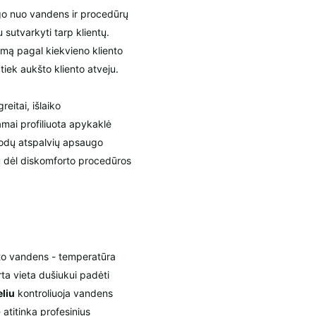
o nuo vandens ir procedūrų
 sutvarkyti tarp klientų.
mą pagal kiekvieno kliento
tiek aukšto kliento atveju.
eitai, išlaiko
mai profiliuota apykaklė
uodų atspalvių apsaugo
ų dėl diskomforto procedūros
alto vandens - temperatūra
ta vieta dušiukui padėti
eliu
kontroliuoja vandens
 atitinka profesinius