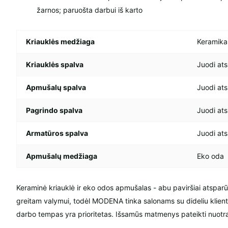
žarnos; paruošta darbui iš karto
Kriauklės medžiaga
Keramika
Kriauklės spalva
Juodi ats
Apmušalų spalva
Juodi ats
Pagrindo spalva
Juodi ats
Armatūros spalva
Juodi ats
Apmušalų medžiaga
Eko oda
Keraminė kriauklė ir eko odos apmušalas - abu paviršiai atsparū
greitam valymui, todėl MODENA tinka salonams su dideliu klientų
darbo tempas yra prioritetas. Išsamūs matmenys pateikti nuotr