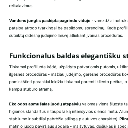
reikalavimus.
Vandens jungtis paslėpta pagrindo viduje
- vamzdžiai netrukdo
patalpa atrodo tvarkingai be papildomų sprendimų. Kėdė profiliu
suteiktų didesnę judėjimo laisvę atliekant įvairias procedūras.
Funkcionalus baldas elegantišku st
Tinkamai profiliuota kėdė, užpildyta patvariomis putomis, užtikr
ilgesnes procedūras - mažiau judėjimo, geresnė procedūros koky
paminkštinti porankiai leidžia tinkamai paremti kliento pečius, o
kampu stuburo atramą.
Eko odos apmušalas juodų atspalvių
valomas viena šluoste ta
higienos standartus ir taupo laiką intensyvios dienos metu. Alium
stabilumo ir subtiliai pabrėžia stilingą plautuvės charakterį.
Piln
matinio juodo paviršiaus apdaila - maišytuvas, dušiukas ir speci