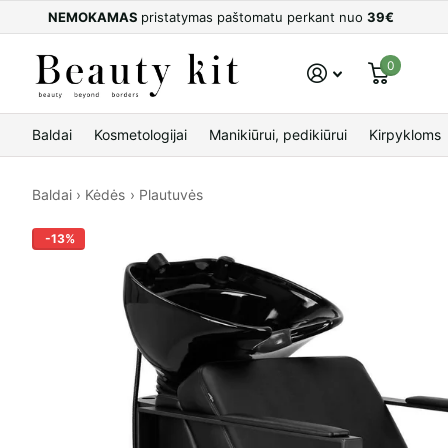
NEMOKAMAS
pristatymas paštomatu perkant nuo
39€
0
Baldai
Kosmetologijai
Manikiūrui, pedikiūrui
Kirpykloms
Baldai
›
Kėdės
›
Plautuvės
-13%