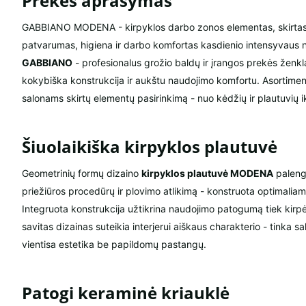
Prekės aprašymas
GABBIANO MODENA - kirpyklos darbo zonos elementas, skirtas
patvarumas, higiena ir darbo komfortas kasdienio intensyvaus 
GABBIANO
- profesionalus grožio baldų ir įrangos prekės ženklas
kokybiška konstrukcija ir aukštu naudojimo komfortu. Asortiment
salonams skirtų elementų pasirinkimą - nuo kėdžių ir plautuvių ik
Šiuolaikiška kirpyklos plautuvė
Geometrinių formų dizaino
kirpyklos plautuvė MODENA
paleng
priežiūros procedūrų ir plovimo atlikimą - konstruota optimaliam
Integruota konstrukcija užtikrina naudojimo patogumą tiek kirpė
savitas dizainas suteikia interjerui aiškaus charakterio - tinka 
vientisa estetika be papildomų pastangų.
Patogi keraminė kriauklė