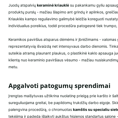
Juodų atspalvių
keraminė kriauklė
su pakankamu gyliu apsaug
produktų purslų - mažiau šlapimo ant grindų ir aplinkos, greičiau
Kriauklės kampo reguliavimo galimybė leidžia koreguoti nustaty
individualius poreikius, todėl procedūra patogesnė tiek trumpo, 
Keramikos paviršius atsparus dėmėms ir įbrėžimams - valomas gr
reprezentatyvią išvaizdą net intensyvaus darbo dienomis. Tinka
suteikia atramą plaunant plaukus, o plastikinė kaklo apsauga j
klientą nuo keraminio paviršiaus vėsumo - mažiau nusiskundim
metu.
Apgalvoti patogumų sprendimai
Įrengtas maišytuvas užtikrina nuolatinę prieigą prie karšto ir š
sureguliuojama greitai, be papildomų trukdžių darbo eigoje. Skir
palengvina procedūrą, o chromuotas
kamštis su specialiu siet
tekėjimą ir padeda išlaikyti aukštus higienos standartus salone -