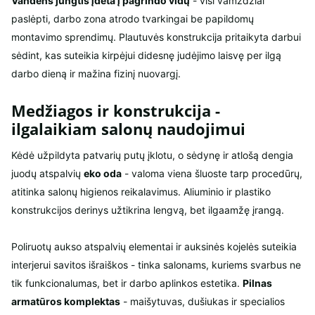
Vandens jungtis įdėta į pagrindo vidų
- visi vamzdžiai
paslėpti, darbo zona atrodo tvarkingai be papildomų
montavimo sprendimų. Plautuvės konstrukcija pritaikyta darbui
sėdint, kas suteikia kirpėjui didesnę judėjimo laisvę per ilgą
darbo dieną ir mažina fizinį nuovargį.
Medžiagos ir konstrukcija -
ilgalaikiam salonų naudojimui
Kėdė užpildyta patvarių putų įklotu, o sėdynę ir atlošą dengia
juodų atspalvių
eko oda
- valoma viena šluoste tarp procedūrų,
atitinka salonų higienos reikalavimus. Aliuminio ir plastiko
konstrukcijos derinys užtikrina lengvą, bet ilgaamžę įrangą.
Poliruotų aukso atspalvių elementai ir auksinės kojelės suteikia
interjerui savitos išraiškos - tinka salonams, kuriems svarbus ne
tik funkcionalumas, bet ir darbo aplinkos estetika.
Pilnas
armatūros komplektas
- maišytuvas, dušiukas ir specialios