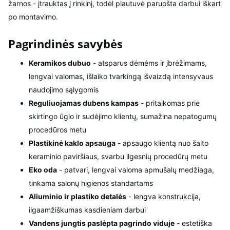
žarnos - įtrauktas į rinkinį, todėl plautuvė paruošta darbui iškart
po montavimo.
Pagrindinės savybės
Keramikos dubuo
- atsparus dėmėms ir įbrėžimams,
lengvai valomas, išlaiko tvarkingą išvaizdą intensyvaus
naudojimo sąlygomis
Reguliuojamas dubens kampas
- pritaikomas prie
skirtingo ūgio ir sudėjimo klientų, sumažina nepatogumų
procedūros metu
Plastikinė kaklo apsauga
- apsaugo klientą nuo šalto
keraminio paviršiaus, svarbu ilgesnių procedūrų metu
Eko oda
- patvari, lengvai valoma apmušalų medžiaga,
tinkama salonų higienos standartams
Aliuminio ir plastiko detalės
- lengva konstrukcija,
ilgaamžiškumas kasdieniam darbui
Vandens jungtis paslėpta pagrindo viduje
- estetiška