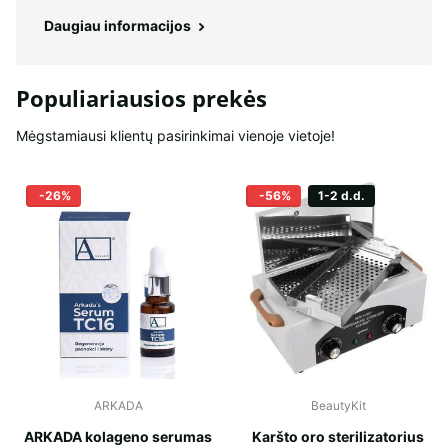
Daugiau informacijos
Populiariausios prekės
Mėgstamiausi klientų pasirinkimai vienoje vietoje!
-26%
-56%
1-2 d.d.
ARKADA
BeautyKit
ARKADA kolageno serumas
Karšto oro sterilizatorius