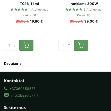
TC16, 11 ml
įrankiams 300W
1
Atsiliepimas
3
Atsiliepimai
Kiekis: 58
Kiekis: 85
26,90 €
19,80 €
89,00 €
39,00 €
Daugiau
Kontaktai
+37060558877
info@beautykit.lt
Sekite mus