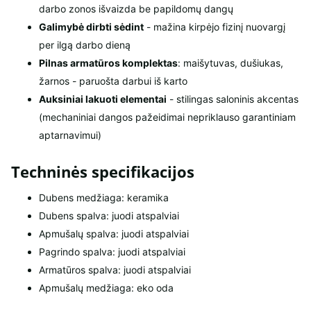
darbo zonos išvaizda be papildomų dangų
Galimybė dirbti sėdint
- mažina kirpėjo fizinį nuovargį
per ilgą darbo dieną
Pilnas armatūros komplektas
: maišytuvas, dušiukas,
žarnos - paruošta darbui iš karto
Auksiniai lakuoti elementai
- stilingas saloninis akcentas
(mechaniniai dangos pažeidimai nepriklauso garantiniam
aptarnavimui)
Techninės specifikacijos
Dubens medžiaga: keramika
Dubens spalva: juodi atspalviai
Apmušalų spalva: juodi atspalviai
Pagrindo spalva: juodi atspalviai
Armatūros spalva: juodi atspalviai
Apmušalų medžiaga: eko oda