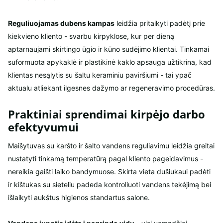
Reguliuojamas dubens kampas
leidžia pritaikyti padėtį prie
kiekvieno kliento - svarbu kirpyklose, kur per dieną
aptarnaujami skirtingo ūgio ir kūno sudėjimo klientai. Tinkamai
suformuota apykaklė ir plastikinė kaklo apsauga užtikrina, kad
klientas nesąlytis su šaltu keraminiu paviršiumi - tai ypač
aktualu atliekant ilgesnes dažymo ar regeneravimo procedūras.
Praktiniai sprendimai kirpėjo darbo
efektyvumui
Maišytuvas su karšto ir šalto vandens reguliavimu leidžia greitai
nustatyti tinkamą temperatūrą pagal kliento pageidavimus -
nereikia gaišti laiko bandymuose. Skirta vieta dušiukaui padėti
ir kištukas su sieteliu padeda kontroliuoti vandens tekėjimą bei
išlaikyti aukštus higienos standartus salone.