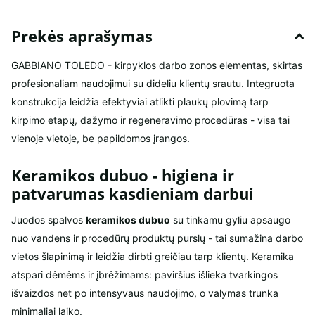
Prekės aprašymas
GABBIANO TOLEDO - kirpyklos darbo zonos elementas, skirtas
profesionaliam naudojimui su dideliu klientų srautu. Integruota
konstrukcija leidžia efektyviai atlikti plaukų plovimą tarp
kirpimo etapų, dažymo ir regeneravimo procedūras - visa tai
vienoje vietoje, be papildomos įrangos.
Keramikos dubuo - higiena ir
patvarumas kasdieniam darbui
Juodos spalvos
keramikos dubuo
su tinkamu gyliu apsaugo
nuo vandens ir procedūrų produktų purslų - tai sumažina darbo
vietos šlapinimą ir leidžia dirbti greičiau tarp klientų. Keramika
atspari dėmėms ir įbrėžimams: paviršius išlieka tvarkingos
išvaizdos net po intensyvaus naudojimo, o valymas trunka
minimaliai laiko.