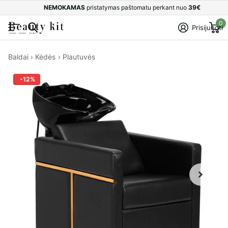
NEMOKAMAS
pristatymas paštomatu perkant nuo
39€
0
Prisijungti
Baldai
›
Kėdės
›
Plautuvės
-12%