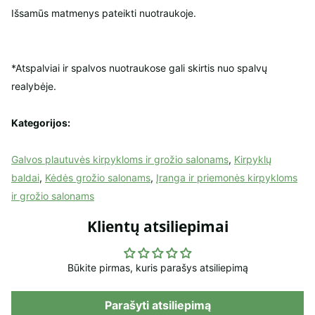
Išsamūs matmenys pateikti nuotraukoje.
*Atspalviai ir spalvos nuotraukose gali skirtis nuo spalvų
realybėje.
Kategorijos:
Galvos plautuvės kirpykloms ir grožio salonams
,
Kirpyklų
baldai
,
Kėdės grožio salonams
,
Įranga ir priemonės kirpykloms
ir grožio salonams
Klientų atsiliepimai
Būkite pirmas, kuris parašys atsiliepimą
Parašyti atsiliepimą