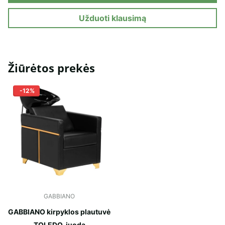
Užduoti klausimą
Žiūrėtos prekės
-12%
GABBIANO
GABBIANO kirpyklos plautuvė
TOLEDO, juoda