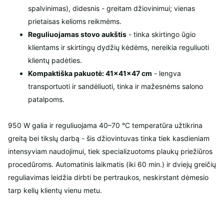
spalvinimas), didesnis - greitam džiovinimui; vienas
prietaisas kelioms reikmėms.
Reguliuojamas stovo aukštis
- tinka skirtingo ūgio
klientams ir skirtingų dydžių kėdėms, nereikia reguliuoti
klientų padėties.
Kompaktiška pakuotė: 41×41×47 cm
- lengva
transportuoti ir sandėliuoti, tinka ir mažesnėms salono
patalpoms.
950 W galia ir reguliuojama 40–70 °C temperatūra užtikrina
greitą bei tikslų darbą - šis džiovintuvas tinka tiek kasdieniam
intensyviam naudojimui, tiek specializuotoms plaukų priežiūros
procedūroms. Automatinis laikmatis (iki 60 min.) ir dviejų greičių
reguliavimas leidžia dirbti be pertraukos, neskirstant dėmesio
tarp kelių klientų vienu metu.