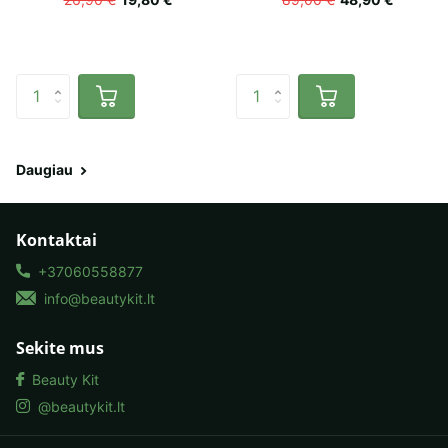
Daugiau
Kontaktai
+37060558877
info@beautykit.lt
Sekite mus
Beauty Kit
@beautykit.lt