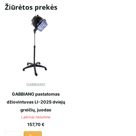
Žiūrėtos prekės
GABBIANO
GABBIANO pastatomas
džiovintuvas LI-202S dviejų
greičių, juodas
Laikinai neturime
157,70 €