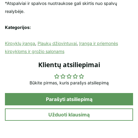
*Atspalviai ir spalvos nuotraukose gali skirtis nuo spalvų
realybėje.
Kategorijos:
Kirpyklų įranga
,
Plaukų džiovintuvai
,
Įranga ir priemonės
kirpykloms ir grožio salonams
Klientų atsiliepimai
Būkite pirmas, kuris parašys atsiliepimą
Parašyti atsiliepimą
Užduoti klausimą