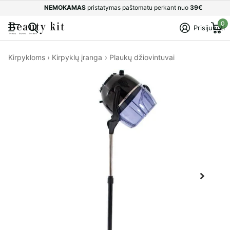
NEMOKAMAS
pristatymas paštomatu perkant nuo
39€
0
Prisijungti
Kirpykloms
›
Kirpyklų įranga
›
Plaukų džiovintuvai