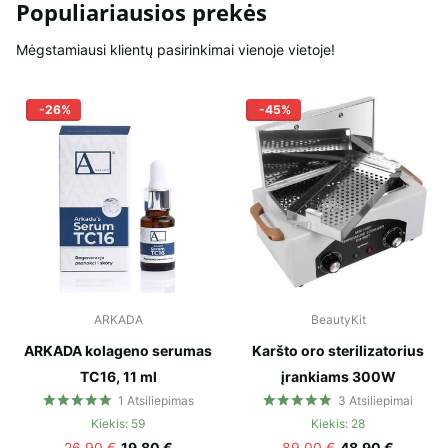
Populiariausios prekės
Mėgstamiausi klientų pasirinkimai vienoje vietoje!
-26%
-45%
ARKADA
BeautyKit
ARKADA kolageno serumas
Karšto oro sterilizatorius
TC16, 11 ml
įrankiams 300W
1
Atsiliepimas
3
Atsiliepimai
Kiekis: 59
Kiekis: 28
26,90 €
19,80 €
89,00 €
48,90 €