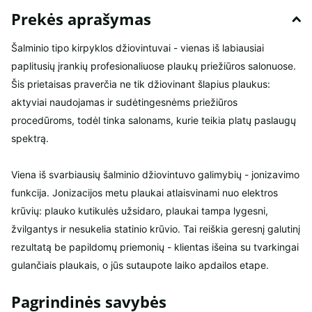
Prekės aprašymas
Šalminio tipo kirpyklos džiovintuvai - vienas iš labiausiai
paplitusių įrankių profesionaliuose plaukų priežiūros salonuose.
Šis prietaisas praverčia ne tik džiovinant šlapius plaukus:
aktyviai naudojamas ir sudėtingesnėms priežiūros
procedūroms, todėl tinka salonams, kurie teikia platų paslaugų
spektrą.
Viena iš svarbiausių šalminio džiovintuvo galimybių - jonizavimo
funkcija. Jonizacijos metu plaukai atlaisvinami nuo elektros
krūvių: plauko kutikulės užsidaro, plaukai tampa lygesni,
žvilgantys ir nesukelia statinio krūvio. Tai reiškia geresnį galutinį
rezultatą be papildomų priemonių - klientas išeina su tvarkingai
gulančiais plaukais, o jūs sutaupote laiko apdailos etape.
Pagrindinės savybės