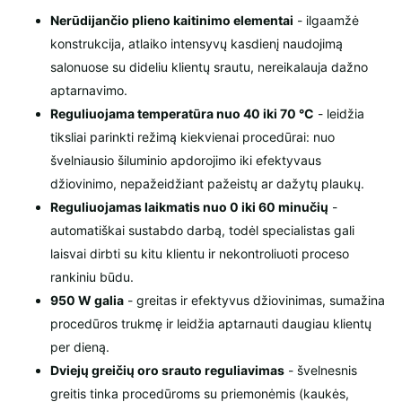
Nerūdijančio plieno kaitinimo elementai
- ilgaamžė
konstrukcija, atlaiko intensyvų kasdienį naudojimą
salonuose su dideliu klientų srautu, nereikalauja dažno
aptarnavimo.
Reguliuojama temperatūra nuo 40 iki 70 °C
- leidžia
tiksliai parinkti režimą kiekvienai procedūrai: nuo
švelniausio šiluminio apdo­rojimo iki efektyvaus
džiovinimo, nepažeidžiant pažeistų ar dažytų plaukų.
Reguliuojamas laikmatis nuo 0 iki 60 minučių
-
automatiškai sustabdo darbą, todėl specialistas gali
laisvai dirbti su kitu klientu ir nekontroliuoti proceso
rankiniu būdu.
950 W galia
- greitas ir efektyvus džiovinimas, sumažina
procedūros trukmę ir leidžia aptarnauti daugiau klientų
per dieną.
Dviejų greičių oro srauto reguliavimas
- švelnesnis
greitis tinka procedūroms su priemonėmis (kaukės,