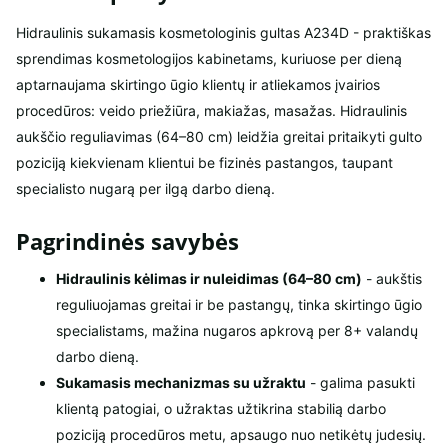
Hidraulinis sukamasis kosmetologinis gultas A234D - praktiškas
sprendimas kosmetologijos kabinetams, kuriuose per dieną
aptarnaujama skirtingo ūgio klientų ir atliekamos įvairios
procedūros: veido priežiūra, makiažas, masažas. Hidraulinis
aukščio reguliavimas (64–80 cm) leidžia greitai pritaikyti gulto
poziciją kiekvienam klientui be fizinės pastangos, taupant
specialisto nugarą per ilgą darbo dieną.
Pagrindinės savybės
Hidraulinis kėlimas ir nuleidimas (64–80 cm)
- aukštis
reguliuojamas greitai ir be pastangų, tinka skirtingo ūgio
specialistams, mažina nugaros apkrovą per 8+ valandų
darbo dieną.
Sukamasis mechanizmas su užraktu
- galima pasukti
klientą patogiai, o užraktas užtikrina stabilią darbo
poziciją procedūros metu, apsaugo nuo netikėtų judesių.