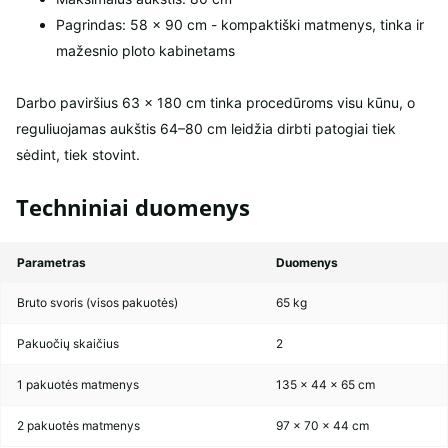
Pagrindas: 58 × 90 cm - kompaktiški matmenys, tinka ir
mažesnio ploto kabinetams
Darbo paviršius 63 × 180 cm tinka procedūroms visu kūnu, o
reguliuojamas aukštis 64–80 cm leidžia dirbti patogiai tiek
sėdint, tiek stovint.
Techniniai duomenys
Parametras
Duomenys
Bruto svoris (visos pakuotės)
65 kg
Pakuočių skaičius
2
1 pakuotės matmenys
135 × 44 × 65 cm
2 pakuotės matmenys
97 × 70 × 44 cm