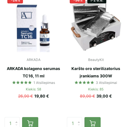
-26%
-56%
1-2 d.d.
ARKADA
BeautyKit
ARKADA kolageno serumas
Karšto oro sterilizatorius
TC16, 11 ml
įrankiams 300W
1
Atsiliepimas
3
Atsiliepimai
Kiekis: 58
Kiekis: 85
26,90 €
19,80 €
89,00 €
39,00 €