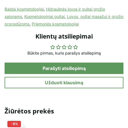
Baldai kosmetologijai
,
Hidraulinės lovos ir gultai grožio
salonams
,
Kosmetologiniai gultai
,
Lovos, gultai masažui ir grožio
procedūroms
,
Priemonės kosmetologijai
Klientų atsiliepimai
Būkite pirmas, kuris parašys atsiliepimą
Parašyti atsiliepimą
Užduoti klausimą
Žiūrėtos prekės
-9%