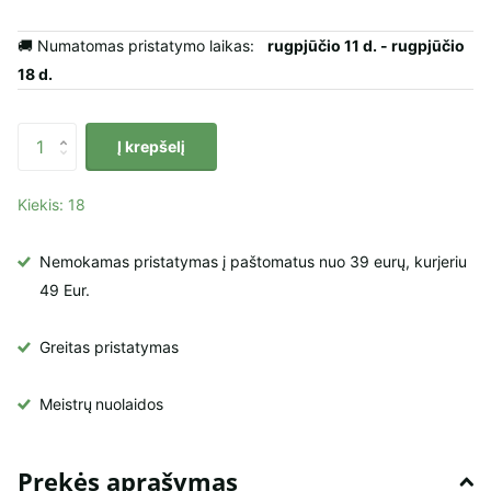
🚚 Numatomas pristatymo laikas:
rugpjūčio 11 d. - rugpjūčio
18 d.
Į krepšelį
Kiekis: 18
Nemokamas pristatymas į paštomatus nuo 39 eurų, kurjeriu
49 Eur.
Greitas pristatymas
Meistrų
nuolaidos
Prekės aprašymas