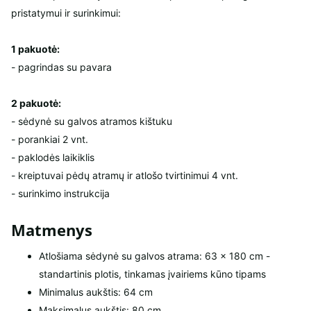
pristatymui ir surinkimui:
1 pakuotė:
- pagrindas su pavara
2 pakuotė:
- sėdynė su galvos atramos kištuku
- porankiai 2 vnt.
- paklodės laikiklis
- kreiptuvai pėdų atramų ir atlošo tvirtinimui 4 vnt.
- surinkimo instrukcija
Matmenys
Atlošiama sėdynė su galvos atrama: 63 × 180 cm -
standartinis plotis, tinkamas įvairiems kūno tipams
Minimalus aukštis: 64 cm
Maksimalus aukštis: 80 cm