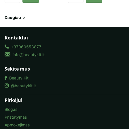
Daugiau
Kontaktai
+37060558877
info@beautykit.lt
Sekite mus
Beauty Kit
@beautykit.lt
Pirkėjui
Blogas
Pristatymas
Apmokėjimas