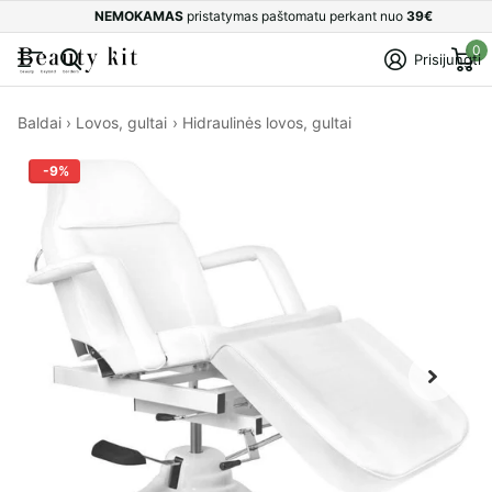
NEMOKAMAS
pristatymas paštomatu perkant nuo
39€
0
Prisijungti
Baldai
›
Lovos, gultai
›
Hidraulinės lovos, gultai
-9%