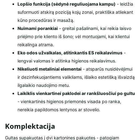
Lopšio funkcija (sėdynė reguliuojama kampu)
- leidžia
suformuoti atskirą poziciją kojų zonai, praktiška atliekant
kūno procedūras ir masažą.
Nuimami porankiai
- greitai pašalinami, kai reikia laisvo
priėjimo prie kliento iš šono; vėl montuojami, kai klientui
reikalinga atrama.
Eko odos užvalkalas, atitinkantis ES reikalavimus
-
lengvai valomas ir atitinka higienos reikalavimus.
Nikeliuoti metaliniai elementai
- atsparūs nusidėvėjimui
ir dezinfekuojantiems valikliams, išlaiko estetišką išvaizdą
ilgalaikio naudojimo metu.
Laikiklis vienkartinei paklodei ar rankšluosčiui po gultu
- vienkartinės higienos priemonės visada po ranka,
nereikia papildomos lentynos ar stovelio.
Komplektacija
Gultas supakuotas į dvi kartonines pakuotes - patogiam