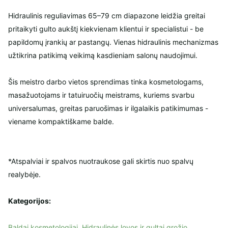
Hidraulinis reguliavimas 65–79 cm diapazone leidžia greitai
pritaikyti gulto aukštį kiekvienam klientui ir specialistui - be
papildomų įrankių ar pastangų. Vienas hidraulinis mechanizmas
užtikrina patikimą veikimą kasdieniam salonų naudojimui.
Šis meistro darbo vietos sprendimas tinka kosmetologams,
masažuotojams ir tatuiruočių meistrams, kuriems svarbu
universalumas, greitas paruošimas ir ilgalaikis patikimumas -
viename kompaktiškame balde.
*Atspalviai ir spalvos nuotraukose gali skirtis nuo spalvų
realybėje.
Kategorijos:
Baldai kosmetologijai
,
Hidraulinės lovos ir gultai grožio