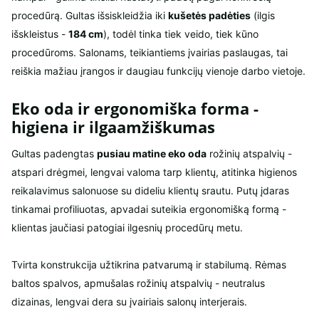
procedūrą. Gultas išsiskleidžia iki
kušetės padėties
(ilgis
išskleistus -
184 cm
), todėl tinka tiek veido, tiek kūno
procedūroms. Salonams, teikiantiems įvairias paslaugas, tai
reiškia mažiau įrangos ir daugiau funkcijų vienoje darbo vietoje.
Eko oda ir ergonomiška forma -
higiena ir ilgaamžiškumas
Gultas padengtas
pusiau matine eko oda
rožinių atspalvių -
atspari drėgmei, lengvai valoma tarp klientų, atitinka higienos
reikalavimus salonuose su dideliu klientų srautu. Putų įdaras
tinkamai profiliuotas, apvadai suteikia ergonomišką formą -
klientas jaučiasi patogiai ilgesnių procedūrų metu.
Tvirta konstrukcija užtikrina patvarumą ir stabilumą. Rėmas
baltos spalvos, apmušalas rožinių atspalvių - neutralus
dizainas, lengvai dera su įvairiais salonų interjerais.