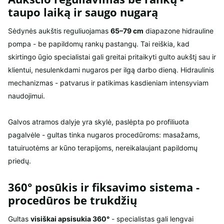
taupo laiką ir saugo nugarą
Sėdynės aukštis reguliuojamas
65–79 cm
diapazone hidrauline
pompa - be papildomų rankų pastangų. Tai reiškia, kad
skirtingo ūgio specialistai gali greitai pritaikyti gulto aukštį sau ir
klientui, nesulenkdami nugaros per ilgą darbo dieną. Hidraulinis
mechanizmas - patvarus ir patikimas kasdieniam intensyviam
naudojimui.
Galvos atramos dalyje yra skylė, paslėpta po profiliuota
pagalvėle - gultas tinka nugaros procedūroms: masažams,
tatuiruotėms ar kūno terapijoms, nereikalaujant papildomų
priedų.
360° posūkis ir fiksavimo sistema -
procedūros be trukdžių
Gultas
visiškai apsisukia 360°
- specialistas gali lengvai