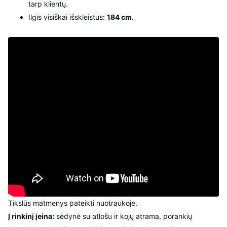
tarp klientų.
Ilgis visiškai išskleistus:
184 cm
.
Tikslūs matmenys pateikti nuotraukoje.
Į rinkinį įeina:
sėdynė su atlošu ir kojų atrama, porankių