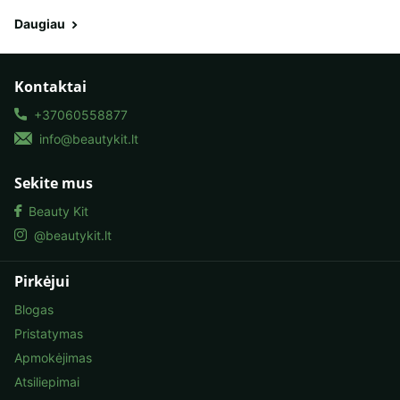
Daugiau
Kontaktai
+37060558877
info@beautykit.lt
Sekite mus
Beauty Kit
@beautykit.lt
Pirkėjui
Blogas
Pristatymas
Apmokėjimas
Atsiliepimai