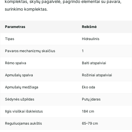
komplektas, skylių pagalvėlė, pagrindo elementai su pavara,
surinkimo komplektas.
Parametras
Reikšmė
Tipas
Hidraulinis
Pavaros mechanizmų skaičius
1
Rėmo spalva
Balti atspalviai
Apmušalų spalva
Rožiniai atspalviai
Apmušalų medžiaga
Eko oda
Sėdynės užpildas
Putų įdaras
Ilgis visiškai išskleistus
184 cm
Reguliuojamas aukštis
65–79 cm