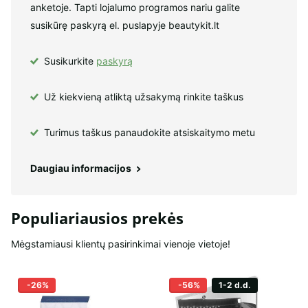
anketoje. Tapti lojalumo programos nariu galite
susikūrę paskyrą el. puslapyje beautykit.lt
Susikurkite
paskyrą
Už kiekvieną atliktą užsakymą rinkite taškus
Turimus taškus panaudokite atsiskaitymo metu
Daugiau informacijos
Populiariausios prekės
Mėgstamiausi klientų pasirinkimai vienoje vietoje!
-26%
-56%
1-2 d.d.