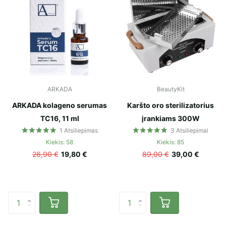
ARKADA
BeautyKit
ARKADA kolageno serumas
Karšto oro sterilizatorius
TC16, 11 ml
įrankiams 300W
1
Atsiliepimas
3
Atsiliepimai
Kiekis: 58
Kiekis: 85
26,90 €
19,80 €
89,00 €
39,00 €