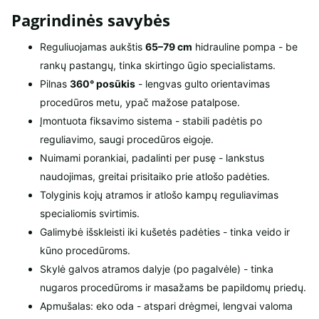
Pagrindinės savybės
Reguliuojamas aukštis
65–79 cm
hidrauline pompa - be
rankų pastangų, tinka skirtingo ūgio specialistams.
Pilnas
360° posūkis
- lengvas gulto orientavimas
procedūros metu, ypač mažose patalpose.
Įmontuota fiksavimo sistema - stabili padėtis po
reguliavimo, saugi procedūros eigoje.
Nuimami porankiai, padalinti per pusę - lankstus
naudojimas, greitai prisitaiko prie atlošo padėties.
Tolyginis kojų atramos ir atlošo kampų reguliavimas
specialiomis svirtimis.
Galimybė išskleisti iki kušetės padėties - tinka veido ir
kūno procedūroms.
Skylė galvos atramos dalyje (po pagalvėle) - tinka
nugaros procedūroms ir masažams be papildomų priedų.
Apmušalas: eko oda - atspari drėgmei, lengvai valoma