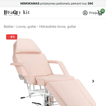
NEMOKAMAS
pristatymas paštomatu perkant nuo
39€
0
Prisijungti
Baldai
›
Lovos, gultai
›
Hidraulinės lovos, gultai
-8%