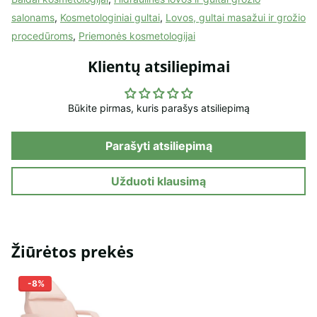
salonams
,
Kosmetologiniai gultai
,
Lovos, gultai masažui ir grožio
procedūroms
,
Priemonės kosmetologijai
Klientų atsiliepimai
Būkite pirmas, kuris parašys atsiliepimą
Parašyti atsiliepimą
Užduoti klausimą
Žiūrėtos prekės
-8%