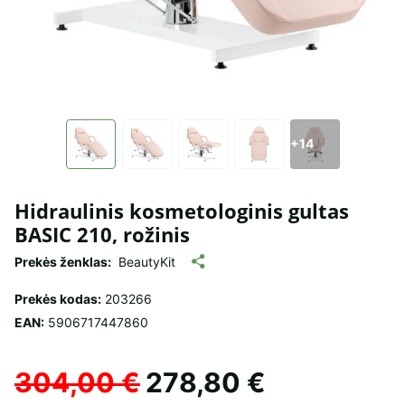
+14
Hidraulinis kosmetologinis gultas
BASIC 210, rožinis
Prekės ženklas:
BeautyKit
Prekės kodas:
203266
EAN:
5906717447860
304,00 €
278,80 €