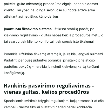
pakeisti gulto orientaciją procedūros eigoje, neperkeldamas
kliento. Tai ypač naudinga salonuose su ribota erdve arba
atliekant asimetriškus kūno darbus.
Įmontuota fiksavimo sistema
užtikrina stabilią padėtį po
kiekvieno reguliavimo - gultas nepasikeičia procedūros metu, o
tai svarbu tiek kliento komfortui, tiek specialisto tikslumui.
Porankiai užtikrina tinkamą atramą ir, jei reikia, lengvai nuimami.
Padalinti per pusę judantys porankiai prisitaiko prie atlošo
padėties pokyčių - nereikia jų nuimti kiekvieną kartą keičiant
konfigūraciją.
Rankinis pasvirimo reguliavimas -
vienas gultas, kelios procedūros
Specialiomis svirtimis tolygiai reguliuojami kojų atramos ir atlošo
kampai - galima tiksliai nustatyti padėtį pagal konkrečią