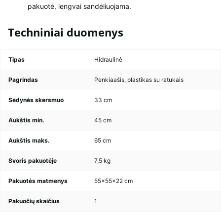
pakuotė, lengvai sandėliuojama.
Techniniai duomenys
Tipas
Hidraulinė
Pagrindas
Penkiaašis, plastikas su ratukais
Sėdynės skersmuo
33 cm
Aukštis min.
45 cm
Aukštis maks.
65 cm
Svoris pakuotėje
7,5 kg
Pakuotės matmenys
55×55×22 cm
Pakuočių skaičius
1