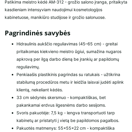
Patikima meistro kėdė AM-312 - grožio salono įranga, pritaikyta
kasdieniam intensyviam naudojimui kosmetologijos
kabinetuose, manikiūro studijose ir grožio salonuose.
Pagrindinės savybės
Hidraulinis aukščio reguliavimas (45–65 cm) - greitai
pritaikomas kiekvieno meistro ūgiui, sumažina nugaros
apkrovą per ilgą darbo dieną be įrankių ar papildomų
reguliavimų.
Penkiaašis plastikinis pagrindas su ratukais - užtikrina
stabilumą procedūros metu ir leidžia laisvai judėti aplink
klientą, nekeliant kėdės.
33 cm sėdynės skersmuo - kompaktiškas, bet
pakankamai erdvus ilgesnėms darbo sesijoms.
Svoris pakuotėje: 7,5 kg - lengva transportuoti tarp
kabinetų ar pristatyti į vietą be papildomos pagalbos.
Pakuotės matmenys: 55×55×22 cm - kompaktiška