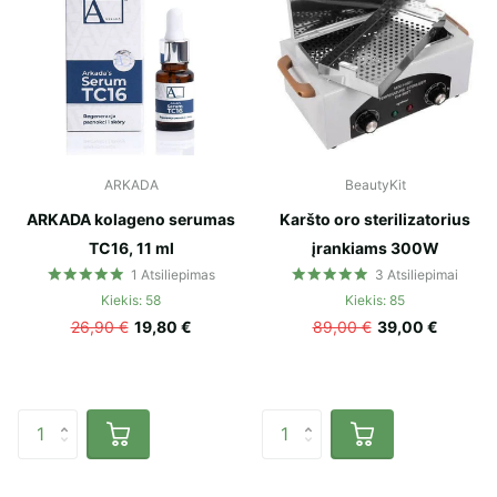
ARKADA
BeautyKit
ARKADA kolageno serumas
Karšto oro sterilizatorius
TC16, 11 ml
įrankiams 300W
1
Atsiliepimas
3
Atsiliepimai
Kiekis: 58
Kiekis: 85
26,90 €
19,80 €
89,00 €
39,00 €