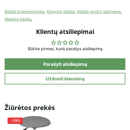
Baldai kosmetologijai
,
Kirpyklų baldai
,
Kėdės grožio salonams
,
Meistro kėdės
,
Klientų atsiliepimai
Būkite pirmas, kuris parašys atsiliepimą
Parašyti atsiliepimą
Užduoti klausimą
Žiūrėtos prekės
-13%