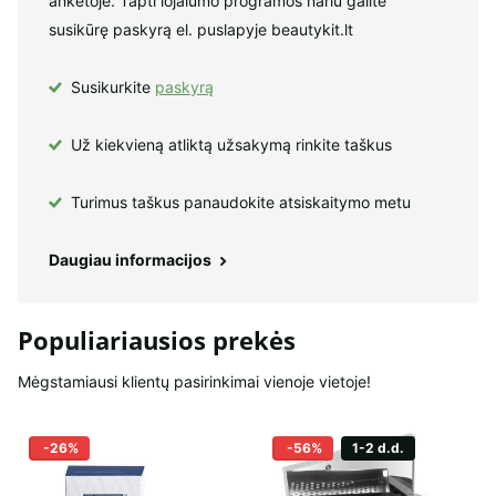
anketoje. Tapti lojalumo programos nariu galite
susikūrę paskyrą el. puslapyje beautykit.lt
Susikurkite
paskyrą
Už kiekvieną atliktą užsakymą rinkite taškus
Turimus taškus panaudokite atsiskaitymo metu
Daugiau informacijos
Populiariausios prekės
Mėgstamiausi klientų pasirinkimai vienoje vietoje!
-26%
-56%
1-2 d.d.