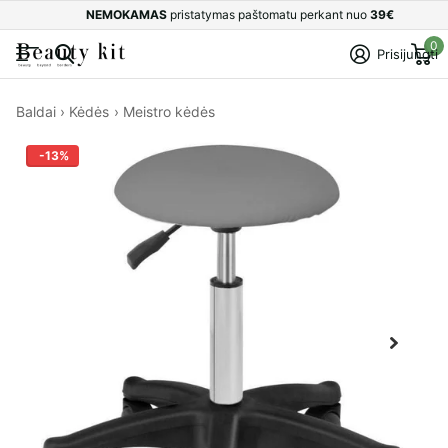
NEMOKAMAS
pristatymas paštomatu perkant nuo
39€
0
Prisijungti
Baldai
›
Kėdės
›
Meistro kėdės
-13%