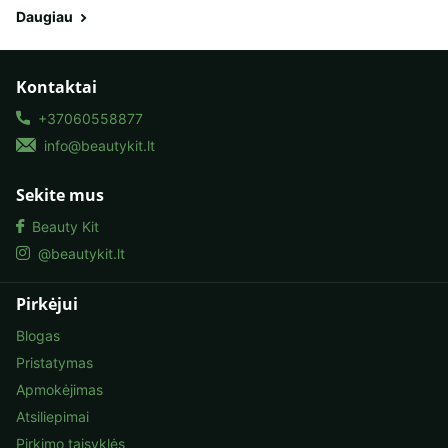
Daugiau
Kontaktai
+37060558877
info@beautykit.lt
Sekite mus
Beauty Kit
@beautykit.lt
Pirkėjui
Blogas
Pristatymas
Apmokėjimas
Atsiliepimai
Pirkimo taisyklės