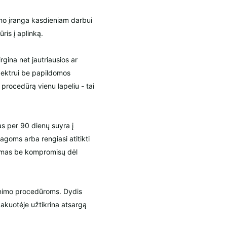
ono įranga kasdieniam darbui
ūris į aplinką.
gina net jautriausios ar
pektrui be papildomos
 procedūrą vienu lapeliu - tai
 per 90 dienų suyra į
goms arba rengiasi atitikti
ndimas be kompromisų dėl
inimo procedūroms. Dydis
akuotėje užtikrina atsargą