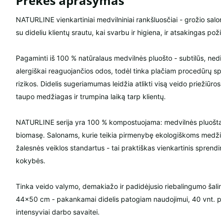
Prekės aprašymas
NATURLINE vienkartiniai medvilniniai rankšluosčiai - grožio sal
su dideliu klientų srautu, kai svarbu ir higiena, ir atsakingas poži
Pagaminti iš 100 % natūralaus medvilnės pluošto - subtilūs, nedir
alergiškai reaguojančios odos, todėl tinka plačiam procedūrų s
rizikos. Didelis sugeriamumas leidžia atlikti visą veido priežiūros
taupo medžiagas ir trumpina laiką tarp klientų.
NATURLINE serija yra 100 % kompostuojama: medvilnės pluoštas
biomasę. Salonams, kurie teikia pirmenybę ekologiškoms medžia
žalesnės veiklos standartus - tai praktiškas vienkartinis spre
kokybės.
Tinka veido valymo, demakiažo ir padidėjusio riebalingumo šal
44×50 cm - pakankamai didelis patogiam naudojimui, 40 vnt. p
intensyviai darbo savaitei.