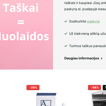
taškais ir kaupiasi Jūsų an
paskyrą el. puslapyje beaut
Susikurkite
paskyrą
Už kiekvieną atliktą už
Turimus taškus panaudo
Daugiau informacijos
-26%
-56%