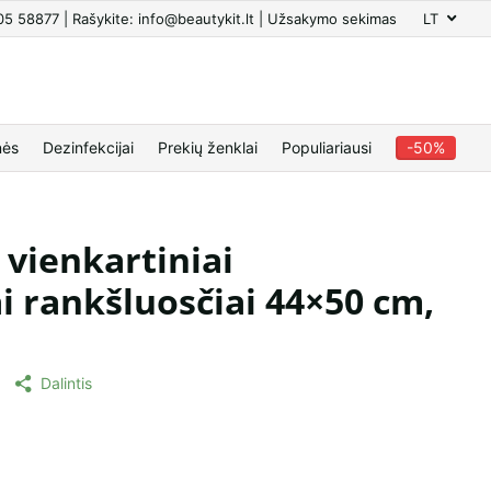
605 58877 | Rašykite: info@beautykit.lt | Užsakymo sekimas
LT
nės
Dezinfekcijai
Prekių ženklai
Populiariausi
-50%
vienkartiniai
i rankšluosčiai 44×50 cm,
Dalintis