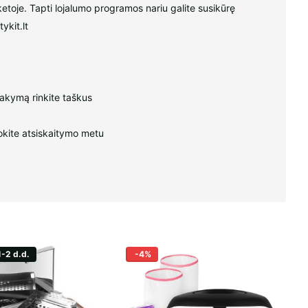
ketoje. Tapti lojalumo programos nariu galite susikūrę
ykit.lt
sakymą rinkite taškus
kite atsiskaitymo metu
1-2 d.d.
-4%