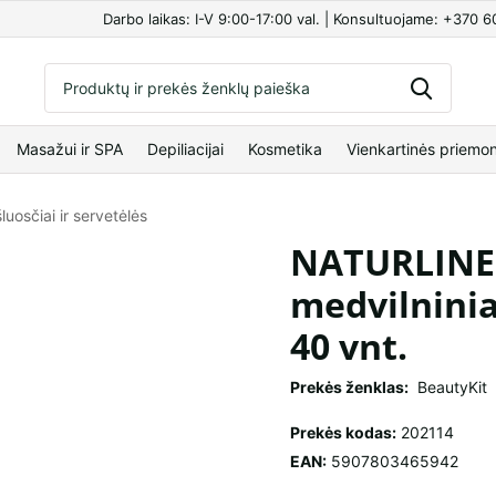
Darbo laikas: I-V 9:00-17:00 val. | Konsultuojame: +370 
Masažui ir SPA
Depiliacijai
Kosmetika
Vienkartinės priemo
luosčiai ir servetėlės
NATURLINE 
medvilninia
40 vnt.
Prekės ženklas:
BeautyKit
Prekės kodas:
202114
EAN:
5907803465942