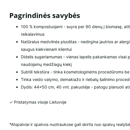
Pagrindinės savybės
100 % kompostuojami - suyra per 90 dienų į biomasę, ati
reikalavimus
Natūralus medvilnės pluoštas - nedirgina jautrios ar alerg
saugus kiekvienam klientui
Didelis sugeriamumas - vienas lapelis pakankamas visai 
naudojamų medžiagų kiekį
Subtili tekstūra - tinka kosmetologinėms procedūroms be 
Tinka veido valymo, demakiažo ir riebalų šalinimo proce
Dydis: 44×50 cm, 40 vnt. pakuotėje - patogu planuoti at
✓ Pristatymas visoje Lietuvoje
*Atspalviai ir spalvos nuotraukose gali skirtis nuo spalvų realybė