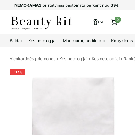
NEMOKAMAS
pristatymas paštomatu perkant nuo
39€
0
Baldai
Kosmetologijai
Manikiūrui, pedikiūrui
Kirpykloms
Vienkartinės priemonės
›
Kosmetologijai
›
Kosmetologijai
›
Rankš
-17%