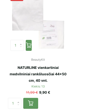
BeautyKit
NATURLINE vienkartiniai
medvilniniai rankšluosčiai 44×50
cm, 40 vnt.
Kiekis: 13
11,99 €
9,90 €