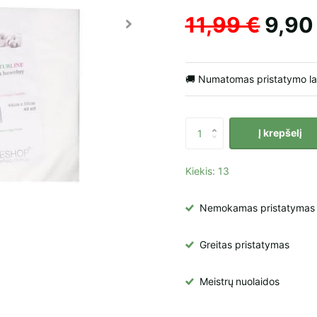
11,99 €
9,90
🚚 Numatomas pristatymo l
Į krepšelį
Kiekis: 13
Nemokamas pristatymas į 
Greitas pristatymas
Meistrų
nuolaidos