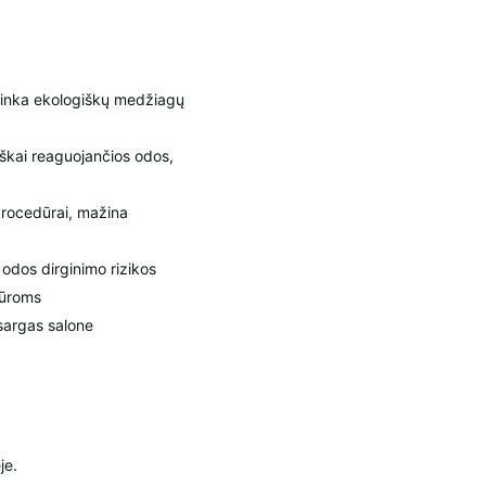
tinka ekologiškų medžiagų
iškai reaguojančios odos,
procedūrai, mažina
odos dirginimo rizikos
dūroms
sargas salone
je.