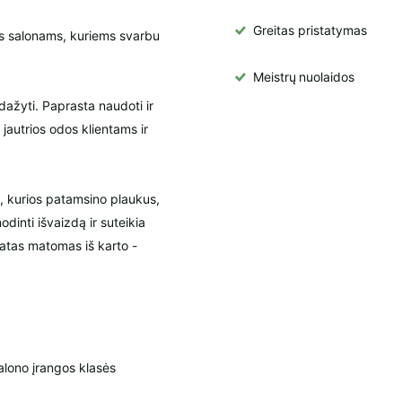
Greitas pristatymas
mas salonams, kuriems svarbu
Meistrų
nuolaidos
dažyti. Paprasta naudoti ir
 jautrios odos klientams ir
, kurios patamsino plaukus,
odinti išvaizdą ir suteikia
tatas matomas iš karto -
alono įrangos klasės