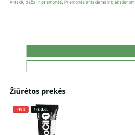
Antakių dažai ir priemonės
,
Priemonės antakiams ir blakstienom
Žiūrėtos prekės
-18%
1-2 d.d.