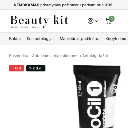
NEMOKAMAS
pristatymas paštomatu perkant nuo
39€
0
Baldai
Kosmetologijai
Manikiūrui, pedikiūrui
Kirpykloms
Kosmetika
›
Antakiams, blakstienoms
›
Antakių dažai
-18%
1-2 d.d.