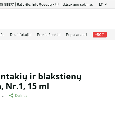
605 58877 | Rašykite: info@beautykit.lt | Užsakymo sekimas
LT
nės
Dezinfekcijai
Prekių ženklai
Populiariausi
-50%
antakių ir blakstienų
, Nr.1, 15 ml
IL
Dalintis