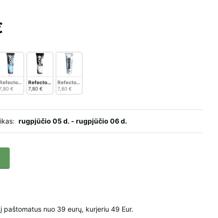
€
 šviesiai ruda, Nr. 3.1, 15 ml
kstienų dažai, kaštoninė, Nr.4, 15 ml.
ntakių ir blakstienų dažai, natūrali ruda Nr. 3, 15 ml
RefectoCil antakių ir blakstienų dažai, mėlynai juoda, Nr.2, 15 ml
RefectoCil antakių ir blakstienų dažai, juoda, Nr.1, 15 ml
RefectoCil antakių ir blakstienų dažai, grafitas, Nr.1.1, 15 ml.
7,80 €
7,80 €
7,80 €
aikas:
rugpjūčio 05 d. - rugpjūčio 06 d.
paštomatus nuo 39 eurų, kurjeriu 49 Eur.