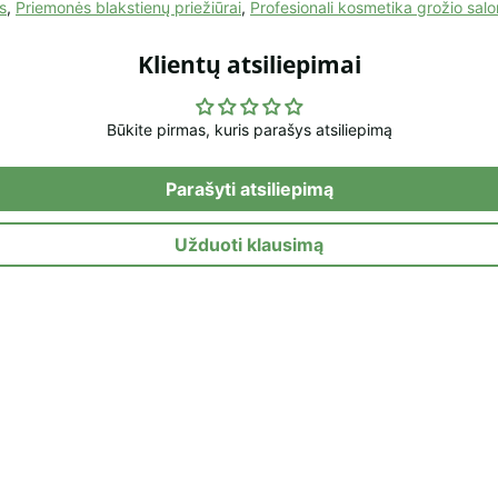
s
,
Priemonės blakstienų priežiūrai
,
Profesionali kosmetika grožio sal
Klientų atsiliepimai
Būkite pirmas, kuris parašys atsiliepimą
Parašyti atsiliepimą
Užduoti klausimą