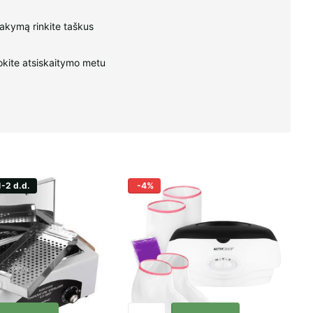
sakymą rinkite taškus
kite atsiskaitymo metu
1-2 d.d.
-4%