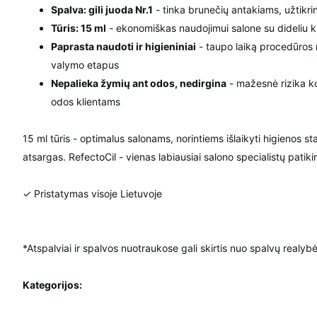
Spalva: gili juoda Nr.1
- tinka brunečių antakiams, užtikrin
Tūris: 15 ml
- ekonomiškas naudojimui salone su dideliu kl
Paprasta naudoti ir higieniniai
- taupo laiką procedūros
valymo etapus
Nepalieka žymių ant odos, nedirgina
- mažesnė rizika ko
odos klientams
15 ml tūris - optimalus salonams, norintiems išlaikyti higienos sta
atsargas. RefectoCil - vienas labiausiai salono specialistų pati
✓ Pristatymas visoje Lietuvoje
*Atspalviai ir spalvos nuotraukose gali skirtis nuo spalvų realybė
Kategorijos: