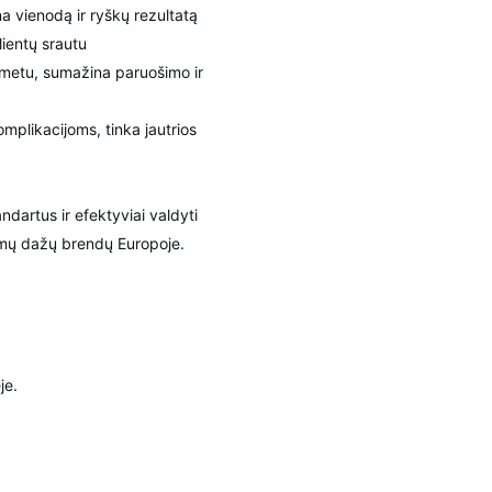
a vienodą ir ryškų rezultatą
ientų srautu
 metu, sumažina paruošimo ir
mplikacijoms, tinka jautrios
ndartus ir efektyviai valdyti
kimų dažų brendų Europoje.
je.