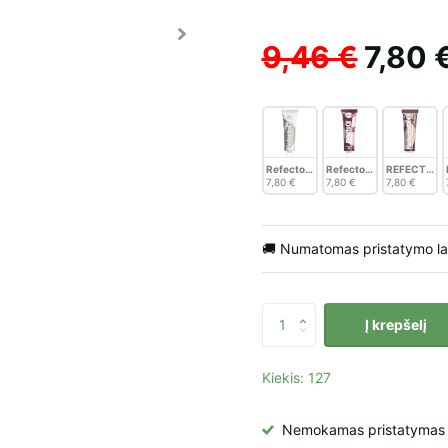
9,46 €
7,80 
RefectoCil antakių ir blakstienų dažai,
RefectoCil antakių ir bla
REFECTOCIL a
7,80 €
7,80 €
7,80 €
🚚 Numatomas pristatymo l
Į krepšelį
Kiekis: 127
Nemokamas pristatymas į 