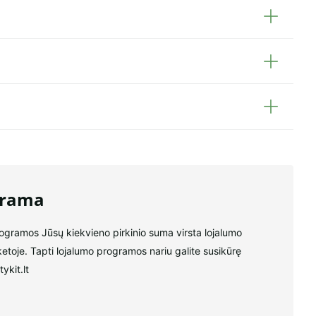
grama
rogramos Jūsų kiekvieno pirkinio suma virsta lojalumo
ketoje. Tapti lojalumo programos nariu galite susikūrę
ykit.lt