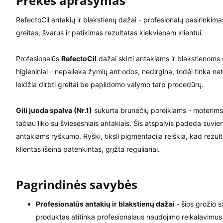
Prekės aprašymas
RefectoCil antakių ir blakstienų dažai - profesionalų pasirinki
greitas, švarus ir patikimas rezultatas kiekvienam klientui.
Profesionalūs
RefectoCil
dažai skirti antakiams ir blakstienoms 
higieniniai - nepalieka žymių ant odos, nedirgina, todėl tinka net
leidžia dirbti greitai be papildomo valymo tarp procedūrų.
Gili juoda spalva (Nr.1)
sukurta brunečių poreikiams - moterims
tačiau liko su šviesesniais antakiais. Šis atspalvis padeda suvien
antakiams ryškumo. Ryški, tiksli pigmentacija reiškia, kad rezul
klientas išeina patenkintas, grįžta reguliariai.
Pagrindinės savybės
Profesionalūs antakių ir blakstienų dažai
- šios grožio s
produktas atitinka profesionalaus naudojimo reikalavimus