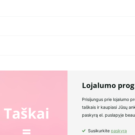
Lojalumo pro
Prisijungus prie lojalumo p
taškais ir kaupiasi Jūsų an
paskyrą el. puslapyje beaut
Susikurkite
paskyrą