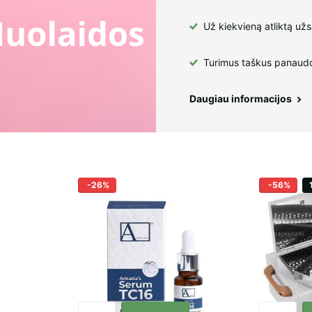
Už kiekvieną atliktą už
Turimus taškus panaudo
Daugiau informacijos
-26%
-56%