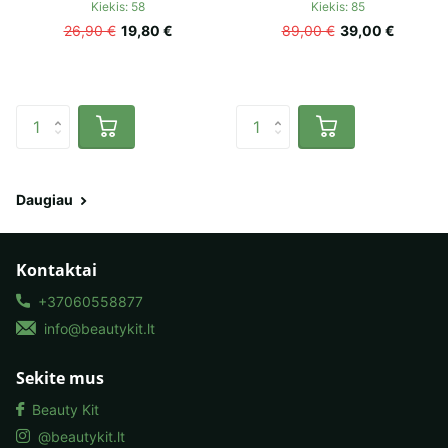
Kiekis: 58
Kiekis: 85
26,90 €
19,80 €
89,00 €
39,00 €
Daugiau
Kontaktai
+37060558877
info@beautykit.lt
Sekite mus
Beauty Kit
@beautykit.lt