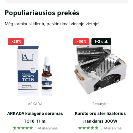
Populiariausios prekės
Mėgstamiausi klientų pasirinkimai vienoje vietoje!
-26%
-56%
1-2 d.d.
ARKADA
BeautyKit
ARKADA kolageno serumas
Karšto oro sterilizatorius
TC16, 11 ml
įrankiams 300W
1
Atsiliepimas
3
Atsiliepimai