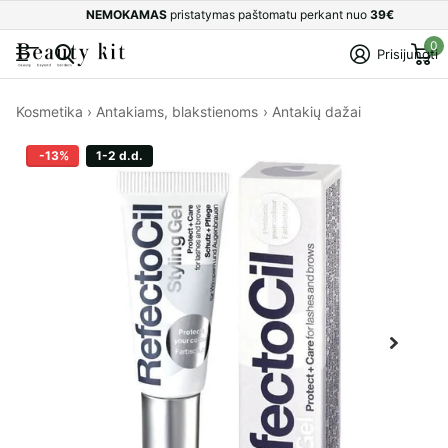
NEMOKAMAS
pristatymas paštomatu perkant nuo
39€
0
Prisijungti
Kosmetika
›
Antakiams, blakstienoms
›
Antakių dažai
-13%
1-2 d.d.