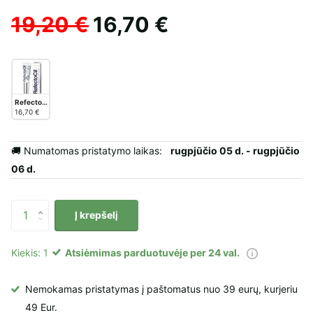
19,20 €
16,70 €
RefectoCil Styling Gel maitinamasis stilizavimo kondicionierius, 9 ml.
16,70 €
🚚 Numatomas pristatymo laikas:
rugpjūčio 05 d. - rugpjūčio
06 d.
Į krepšelį
Kiekis: 1
Atsiėmimas parduotuvėje per 24 val.
Nemokamas pristatymas į paštomatus nuo 39 eurų, kurjeriu
49 Eur.