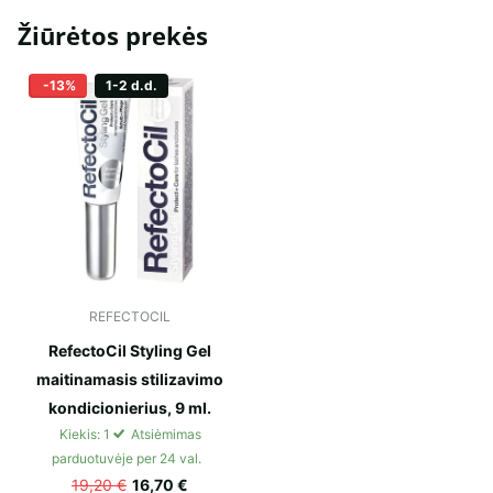
Žiūrėtos prekės
-13%
1-2 d.d.
REFECTOCIL
RefectoCil Styling Gel
maitinamasis stilizavimo
kondicionierius, 9 ml.
Kiekis: 1
Atsiėmimas
parduotuvėje per 24 val.
19,20 €
16,70 €