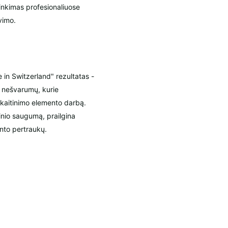
rinkimas profesionaliuose
vimo.
 in Switzerland" rezultatas -
ų nešvarumų, kurie
ar kaitinimo elemento darbą.
ginio saugumą, prailgina
nto pertraukų.