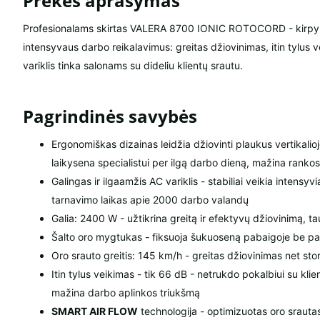
Prekės aprašymas
Profesionalams skirtas VALERA 8700 IONIC ROTOCORD - kirpyklo
intensyvaus darbo reikalavimus: greitas džiovinimas, itin tylus v
variklis tinka salonams su dideliu klientų srautu.
Pagrindinės savybės
Ergonomiškas dizainas leidžia džiovinti plaukus vertikalio
laikysena specialistui per ilgą darbo dieną, mažina ranko
Galingas ir ilgaamžis AC variklis - stabiliai veikia intensy
tarnavimo laikas apie 2000 darbo valandų
Galia: 2400 W - užtikrina greitą ir efektyvų džiovinimą, t
Šalto oro mygtukas - fiksuoja šukuoseną pabaigoje be p
Oro srauto greitis: 145 km/h - greitas džiovinimas net sto
Itin tylus veikimas - tik 66 dB - netrukdo pokalbiui su kl
mažina darbo aplinkos triukšmą
SMART AIR FLOW
technologija - optimizuotas oro srauta