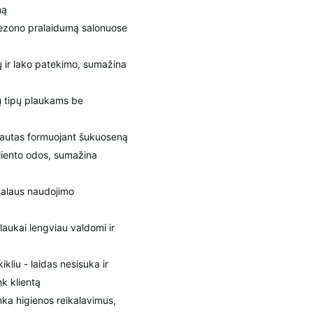
ną
 sezono pralaidumą salonuose
ų ir lako patekimo, sumažina
gų tipų plaukams be
 srautas formuojant šukuoseną
liento odos, sumažina
onalaus naudojimo
plaukai lengviau valdomi ir
liu - laidas nesisuka ir
k klientą
inka higienos reikalavimus,