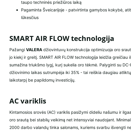
taupo techninės priežiūros laiką
Pagaminta Šveicarijoje - patvirtinta gamybos kokybė, atit
lūkesčius
SMART AIR FLOW technologija
Pažangi
VALERA
džiovintuvų konstrukcija optimizuoja oro srau
jo kiekį ir greitį. SMART AIR FLOW technologija leidžia greičiau i
sumažina triukšmo lygį, kurį sukelia oro tėkmė. Palyginti su DC-
džiovinimo laikas sutrumpėja iki 35% - tai reiškia daugiau atlikt
laikotarpį be papildomų investicijų.
AC variklis
Kintamosios srovės (AC) variklis pasižymi dideliu našumu ir ilga
oro srautą bei stabilų veikimą net intensyviai naudojant. Minima
2000 darbo valandų tinka salonams, kuriems svarbu išvengti n