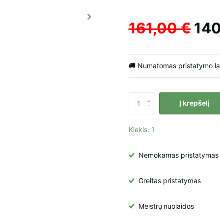
161,00 €
140
🚚 Numatomas pristatymo l
Į krepšelį
Kiekis: 1
Nemokamas pristatymas į 
Greitas pristatymas
Meistrų
nuolaidos