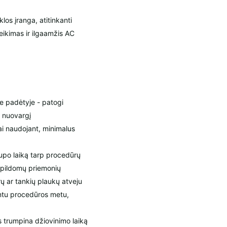
s įranga, atitinkanti
eikimas ir ilgaamžis AC
je padėtyje - patogi
s nuovargį
viai naudojant, minimalus
aupo laiką tarp procedūrų
apildomų priemonių
rų ar tankių plaukų atveju
ientu procedūros metu,
s trumpina džiovinimo laiką