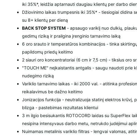
iki 35%*, leidžia aptarnauti daugiau klientų per darbo die
Džiovinimo laikas trumpesnis iki 35%* - tiesiogiai didina
su 8+ klientų per dieną
BACK STOP SYSTEM
- apsaugo variklį nuo dulkių, plauk
gedimų riziką ir prailgina įrenginio tarnavimo laiką
6 oro srauto ir temperatūros kombinacijos - tinka skirtin
papildomų priedų keitimo
2 siauri oro koncentratoriai (6 cm ir 7,5 cm) - tikslus oro
"TOUCH ME" neįkaistantis antgalis - saugu naudoti prie k
nudegimo riziką
Variklio tarnavimo laikas - iki 2000 val. - atitinka profesi
reikalavimus be dažno keitimo
Jonizacijos funkcija - neutralizuoja statinį elektros krūvį, 
blizga - pastebimas rezultatas klientui
3 m ilgio besisukantis ROTOCORD laidas su SuperFlex laikik
nesipina intensyvaus darbo metu, netrukdo judėjimui aplin
Nuimamas metalinis variklio filtras - lengvai valomas, atit