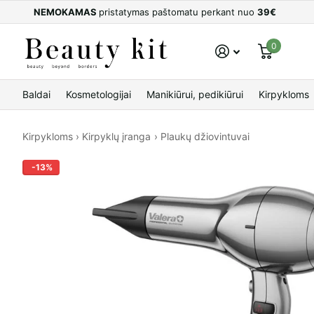
NEMOKAMAS
pristatymas paštomatu perkant nuo
39€
0
Baldai
Kosmetologijai
Manikiūrui, pedikiūrui
Kirpykloms
Kirpykloms
›
Kirpyklų įranga
›
Plaukų džiovintuvai
-13%