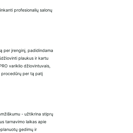
inkanti profesionalių salonų
tą per įrenginį, padidindama
šdžiovinti plaukus ir kartu
PRO variklio džiovintuvais,
ų procedūrų per tą patį
amžiškumu - užtikrina stiprų
lus tarnavimo laikas apie
eplanuotų gedimų ir