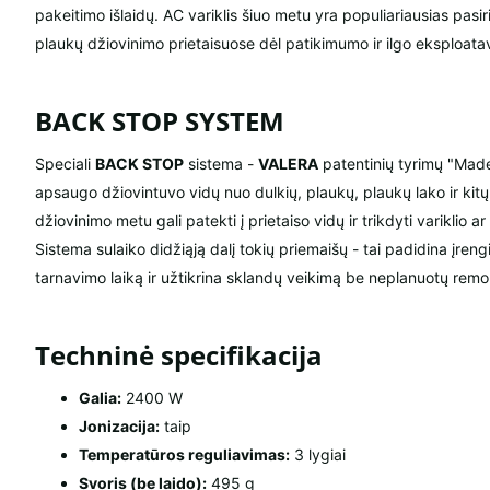
pakeitimo išlaidų. AC variklis šiuo metu yra populiariausias pasi
plaukų džiovinimo prietaisuose dėl patikimumo ir ilgo eksploata
BACK STOP SYSTEM
Speciali
BACK STOP
sistema -
VALERA
patentinių tyrimų "Made
apsaugo džiovintuvo vidų nuo dulkių, plaukų, plaukų lako ir kit
džiovinimo metu gali patekti į prietaiso vidų ir trikdyti variklio 
Sistema sulaiko didžiąją dalį tokių priemaišų - tai padidina įren
tarnavimo laiką ir užtikrina sklandų veikimą be neplanuotų remo
Techninė specifikacija
Galia:
2400 W
Jonizacija:
taip
Temperatūros reguliavimas:
3 lygiai
Svoris (be laido):
495 g