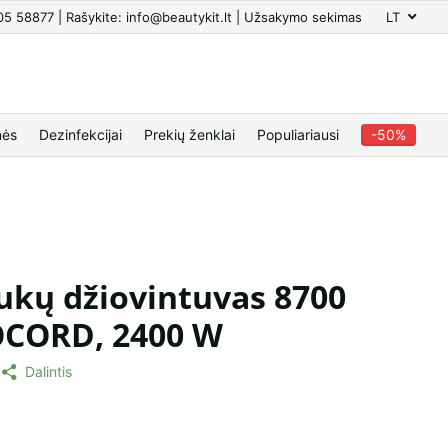
605 58877 | Rašykite: info@beautykit.lt | Užsakymo sekimas
LT
nės
Dezinfekcijai
Prekių ženklai
Populiariausi
-50%
ukų džiovintuvas 8700
CORD, 2400 W
Dalintis