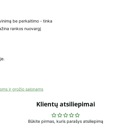
vinimą be perkaitimo - tinka
ažina rankos nuovargį
je.
loms ir grožio salonams
Klientų atsiliepimai
Būkite pirmas, kuris parašys atsiliepimą