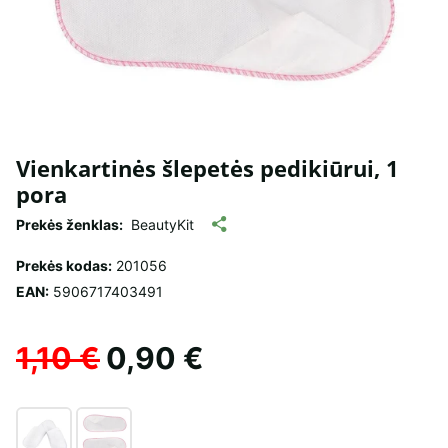
Vienkartinės šlepetės pedikiūrui, 1
pora
Prekės ženklas:
BeautyKit
Prekės kodas:
201056
EAN:
5906717403491
1,10 €
0,90 €