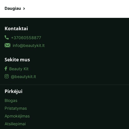
Daugiau
Kontaktai
+37060558877
info@beautykit.lt
Sekite mus
Beauty Kit
@beautykit.lt
Pirkėjui
Blogas
Pristatymas
Apmokėjimas
Atsiliepimai