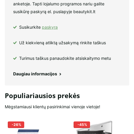
anketoje. Tapti lojalumo programos nariu galite
susikūrę paskyrą el. puslapyje beautykit.lt
Susikurkite
paskyrą
Už kiekvieną atliktą užsakymą rinkite taškus
Turimus taškus panaudokite atsiskaitymo metu
Daugiau informacijos
Populiariausios prekės
Mėgstamiausi klientų pasirinkimai vienoje vietoje!
-26%
-45%