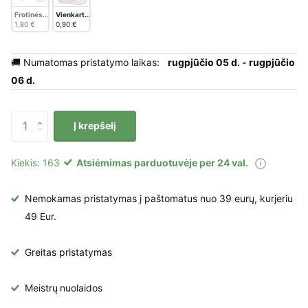
Frotinės šlepetės baltos spalvos
Vienkartinės šlepetės pedikiūrui, 1 pora
1,80 €
0,90 €
🚚 Numatomas pristatymo laikas:
rugpjūčio 05 d. - rugpjūčio
06 d.
Į krepšelį
Kiekis: 163
Atsiėmimas parduotuvėje per 24 val.
Nemokamas pristatymas į paštomatus nuo 39 eurų, kurjeriu
49 Eur.
Greitas pristatymas
Meistrų
nuolaidos