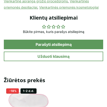
Vienkartinė apranga grožio procedūroms
,
Vienkartinės
priemonės depiliacijai
,
Vienkartinės priemonės kosmetologijai
Klientų atsiliepimai
Būkite pirmas, kuris parašys atsiliepimą
Parašyti atsiliepimą
Užduoti klausimą
Žiūrėtos prekės
-18%
1-2 d.d.