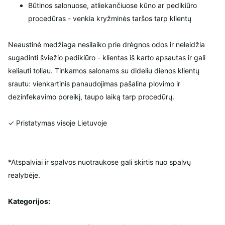
Būtinos salonuose, atliekančiuose kūno ar pedikiūro
procedūras - venkia kryžminės taršos tarp klientų
Neaustinė medžiaga nesilaiko prie drėgnos odos ir neleidžia
sugadinti šviežio pedikiūro - klientas iš karto apsautas ir gali
keliauti toliau. Tinkamos salonams su dideliu dienos klientų
srautu: vienkartinis panaudojimas pašalina plovimo ir
dezinfekavimo poreikį, taupo laiką tarp procedūrų.
✓ Pristatymas visoje Lietuvoje
*Atspalviai ir spalvos nuotraukose gali skirtis nuo spalvų
realybėje.
Kategorijos: