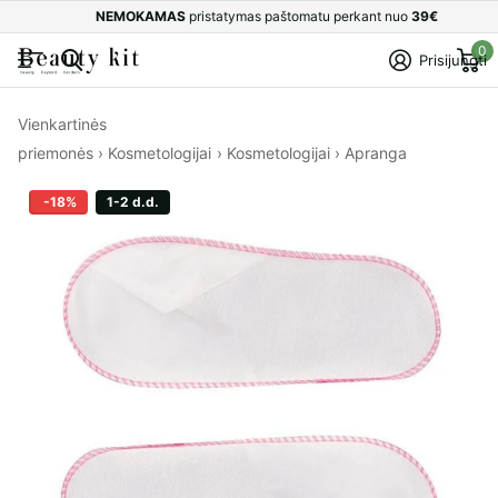
NEMOKAMAS
pristatymas paštomatu perkant nuo
39€
0
Prisijungti
Vienkartinės
priemonės
›
Kosmetologijai
›
Kosmetologijai
›
Apranga
-18%
1-2 d.d.